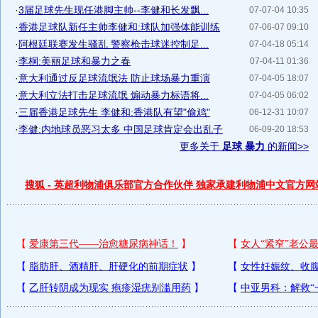
·
3届足球先生现任港脚主帅--李健和长发飘...
07-07-04 10:35
·
香港足球队新任主帅李健和:球队加强体能训练
07-06-07 09:10
·
阿根廷联赛发生骚乱 警察枪击球迷控制足...
07-04-18 05:14
·
李桐:美丽足球和暴力之春
07-04-11 01:36
·
意大利通过反足球流氓法 防止球场暴力重演
07-04-05 18:07
·
意大利立法打击足球流氓 煽动暴力标语将...
07-04-05 06:02
·
三届香港足球先生 李健和:香港队有望"偷鸡"
06-12-31 10:07
·
李健:内地球员恶习太多 中国足球肯定会出乱子
06-09-20 18:53
更多关于
足球 暴力
的新闻>>
搜狐 - 英超利物浦俱乐部官方合作伙伴 独家承建利物浦中文官方网