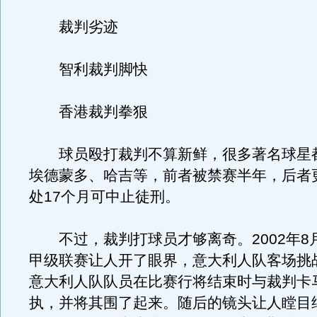
裁判劣迹
智利裁判脚快
香港裁判拳狠
球员殴打裁判不算新鲜，很多著名球星
埃德蒙多、哈吉等，前者被禁赛半年，后者
处17个月可中止徒刑。
不过，裁判打球员才够离奇。2002年8
甲级联赛让人开了眼界，意大利人队客场挑
意大利人队队员在比赛行将结束时与裁判卡
执，并将其围了起来。随后的镜头让人瞠目