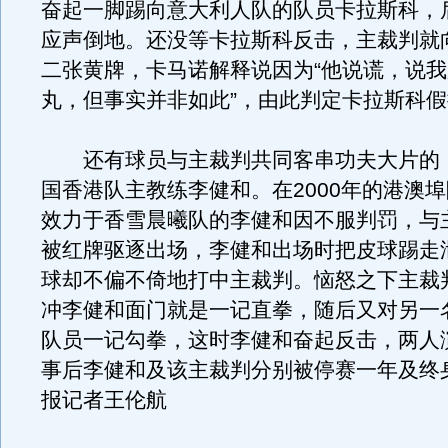
奋起一脚踢向意大利人队的队员卡拉斯科，
应声倒地。还没等卡拉斯科反击，主裁判就
二张黄牌，卡马诺解释说因为“他说谎，说
丸，但事实并非如此”，由此判定卡拉斯科
还有球员与主裁判共同客串功夫大片的
国香港队主教练李健和。在2000年的港澳
效力于香雪晨曦队的李健和因不服判罚，与
被红牌驱逐出场，李健和出场时把皮球踢走
球却不偏不倚地打中主裁判。恼怒之下主裁
冲李健和面门就是一记直拳，随后又对另一
队员一记勾拳，这时李健和奋起反击，两人
事后李健和及该主裁判分别被停赛一年及终
报记者王伦航