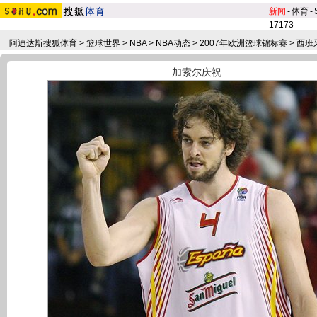
新闻
-
体育
-
17173
阿迪达斯搜狐体育
>
篮球世界
>
NBA
>
NBA动态
>
2007年欧洲篮球锦标赛
>
西班
加索尔庆祝