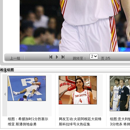
上一组
跳转至：
页
2/5
相关组图
组图：希腊加时1分胜塞尔
网友互动:火箭阿根廷大前锋
组图:意大利
维亚 斯潘倒地奋勇
斯科拉绰号火热征集
3分绝杀 将