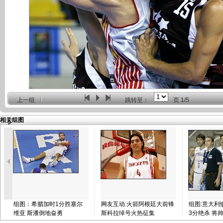
上一组
跳转至：
页
1/5
相关组图
组图：希腊加时1分胜塞尔
网友互动:火箭阿根廷大前锋
组图:意大利
维亚 斯潘倒地奋勇
斯科拉绰号火热征集
3分绝杀 将