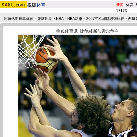
新闻
-
体育
-
17173
阿迪达斯搜狐体育
>
篮球世界
>
NBA
>
NBA动态
>
2007年欧洲篮球锦标赛
>
西班
搜狐体育讯
比德林斯加索尔争夺