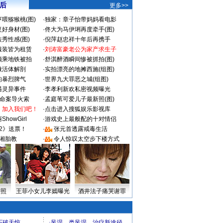
 后
更多>>
喂猕猴桃(图)
·
独家：章子怡带妈妈看电影
好身材(图)
·
佟大为马伊琍再度牵手(图)
秀性感(图)
·
倪萍赵忠祥十年后再携手
服装皆为租赁
·
刘涛富豪老公为家产求生子
颜乘地铁被拍
·
舒淇醉酒瞬间惨被抓拍(图)
做活体解剖
·
实拍漂亮的地摊西施(组图)
的暴烈脾气
·
世界九大罪恶之城(组图)
遇灵异事件
·
李孝利新欢私密视频曝光
成命案导火索
·
孟庭苇可爱儿子最新照(图)
：加入我们吧！
·
点击进入搜狐娱乐影视库
howGirl
·
游戏史上最般配的十对情侣
2》送票！
·
张元首透露戒毒生活
湘胎教
·
令人惊叹太空步下楼方式
密照
王菲小女儿李嫣曝光
酒井法子痛哭谢罪