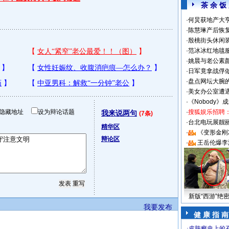
茶 余 饭
·
何炅获地产大亨
·
陈慧琳产后恢复
·
殷桃街头休闲装
·
范冰冰红地毯
·
姚晨与老公素
·
日军竟拿战俘
·
盘点网坛大腕
·
美女办公室遭
·
《Nobody》
隐藏地址
设为辩论话题
·
搜狐娱乐招聘
我来说两句
(7条)
·
台北电玩展靓丽S
精华区
·
《变形金刚
辩论区
·
王岳伦爆李
新版“西游”绝
我要发布
健 康 指 南