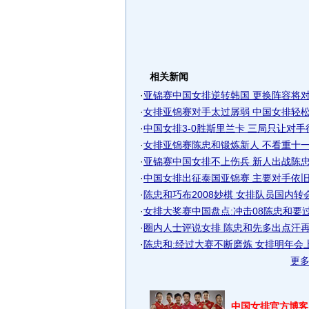
相关新闻
·
亚锦赛中国女排逆转韩国 更换阵容将
·
女排亚锦赛对手太过孱弱 中国女排轻松晋
·
中国女排3-0胜斯里兰卡 三局只让对手
·
女排亚锦赛陈忠和锻炼新人 不看重十一连
·
亚锦赛中国女排不上伤兵 新人出战陈忠和
·
中国女排出征泰国亚锦赛 主要对手依
·
陈忠和巧布2008妙棋 女排队员国内转会事
·
女排大奖赛中国盘点:冲击08陈忠和要
·
圈内人士评说女排 陈忠和先多出点汗再准
·
陈忠和:经过大赛不断磨炼 女排明年会
更
中国女排官方博客