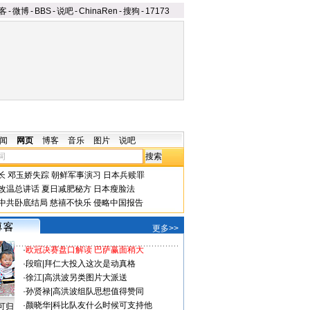
客
-
微博
-
BBS
-
说吧
-
ChinaRen
-
搜狗
-
17173
闻
网页
博客
音乐
图片
说吧
长
邓玉娇失踪
朝鲜军事演习
日本兵赎罪
改温总讲话
夏日减肥秘方
日本瘦脸法
中共卧底结局
慈禧不快乐
侵略中国报告
更多>>
·
欧冠决赛盘口解读 巴萨赢面稍大
·
段暄
|
拜仁大投入这次是动真格
·
徐江
|
高洪波另类图片大派送
·
孙贤禄
|
高洪波组队思想值得赞同
·
颜晓华
|
科比队友什么时候可支持他
可归