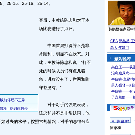
5-15、25-16、25-14。
赛后，主教练陈忠和对于本
场比赛进行了点评。
韩鹏恨在家看中
CBA
郭晶晶
王
中国首局打得并不是非
老大
年龄门
常顺利，明显不在状态。对
精彩推荐
此，主教练陈忠和说：“打不
死的时候队员们有点儿着
急，进攻没有了，拦网和防
守都没有。”
对于对手的强硬表现，
陈忠和并不是非常认同，他
不如过去的水平，按照常规情况，对手的总得分应
相 关 说 吧
陈忠和