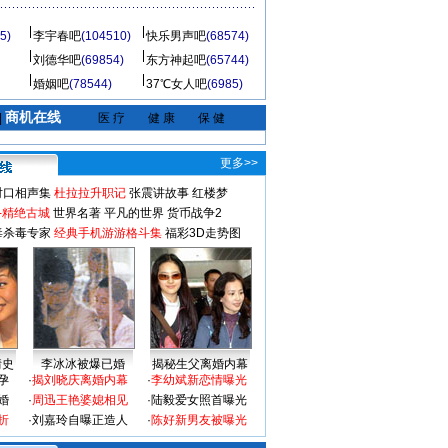
5)
李宇春吧
(104510)
快乐男声吧
(68574)
刘德华吧
(69854)
东方神起吧
(65744)
婚姻吧
(78544)
37℃女人吧
(6985)
商机在线
|
医 疗
健 康
保 健
更多>>
对口相声集
杜拉拉升职记
张震讲故事
红楼梦
-精绝古城
世界名著
平凡的世界
货币战争2
毒杀毒专家
经典手机游游格斗集
福彩3D走势图
情史
李冰冰被爆已婚
揭秘生父离婚内幕
孕
·
揭刘晓庆离婚内幕
·
李幼斌新恋情曝光
婚
·
周迅王艳婆媳相见
·
陆毅爱女照首曝光
折
·
刘嘉玲自曝正造人
·
陈好新男友被曝光