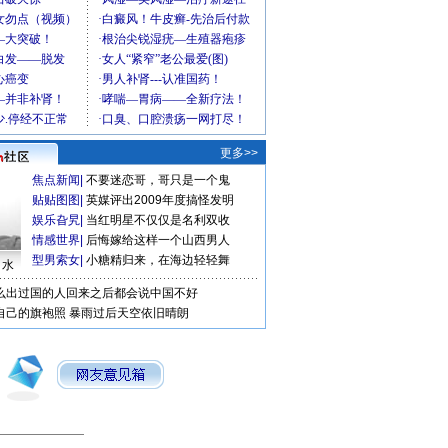
更多>>
焦点新闻
|
不要迷恋哥，哥只是一个鬼
贴贴图图
|
英媒评出2009年度搞怪发明
娱乐旮旯
|
当红明星不仅仅是名利双收
情感世界
|
后悔嫁给这样一个山西男人
型男索女
|
小糖精归来，在海边轻轻舞
口水
么出过国的人回来之后都会说中国不好
自己的旗袍照
暴雨过后天空依旧晴朗