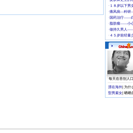
每天在吞别人
漂在海外
|
为什
型男索女
|
晒晒