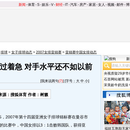
新闻
-
体育
-
S
-
娱乐
-
V
-
财经
-
IT
-
汽车
-
房产
-
家居
-
女人
-
视频
-
邮件
-
博
>
排球
>
女子排球动态
>
2007女排亚锦赛
>
亚锦赛中国女排动态
新
过着急 对手水平还不如以前
央视质疑29岁市
石首网站被黑
篡
[
我来说两句
(7)
] [字号：
大
中
小
]
宋美龄牛奶洗澡
来源：搜狐体育 作者：树籁
，2007年第十四届亚洲女子排球锦标赛在曼谷市
的比赛中，中国女排以3：1击败韩国队，获得亚
福娃五胞胎无家