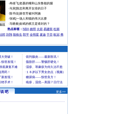
·
冉雄飞
|
老聂的嘴和山东鲁能的腿
·
马寅
|
陈忠和离开女排的日子
·
陈书佳
|
谢杏芳被叫阿姨
·
张斌
|
一场人和猫的伟大比赛
·
马晓春
|
俞斌的棋王是谁封的？
缅战
热点标签：
NBA
姚明
火箭
易建联
杜丽
治郅
刘翔
殷铁生
郎平
全明星
麦迪
于芬
欧冠
弗
说 吧
更多>>