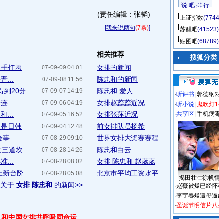
说 吧 排 行
(责任编辑：张韬)
上证指数
(7744
[
我来说两句
(7条)
]
苏醒吧
(41523)
贴图吧
(68789)
相关推荐
搜狐分类
对手打垮
女排的新闻
07-09-09 04:01
...
陈忠和的新闻
07-09-08 11:56
得到20分
陈忠和 爱人
07-09-07 14:19
·
听评书
|
郭德纲
...
女排赵蕊蕊近况
07-09-06 04:19
·
听小说
|
鬼吹灯1
...
女排张萍近况
·
共享区
|
手机病
07-09-05 16:52
旧是日韩
前女排队员杨希
07-09-04 12:48
...
世界女排大奖赛赛程
07-08-29 09:10
过三道坎
陈忠和白云
07-08-28 14:26
...
女排 陈忠和 赵蕊蕊
07-08-28 08:02
上新台阶
北京市平均工资水平
07-08-28 05:08
揭田壮壮徐帆
多关于
女排 陈忠和
的新闻>>
·
赵薇被爆已经怀
·
李宇春爆遭母逼
·
圣诞节明信片八
 和中国女排共呼吸同命运