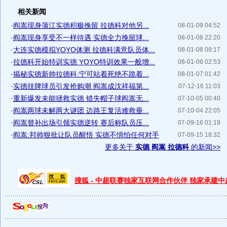
相关新闻
·
阎嵩现身蒲江实德积极挽留 拉德科对他另...
08-01-09 04:52
·
阎嵩现身享受不一样待遇 实德全力挽留球...
08-01-08 22:20
·
大连实德模拟YOYO体测 拉德科满意队员体...
08-01-08 09:17
·
拉德科开始特训实德 YOYO特训效果一般增...
08-01-08 02:53
·
揭秘实德新帅拉德科:宁可站着死绝不跪着...
08-01-07 01:42
·
实德挂牌球员引发抢购潮 阎嵩成沈祥福第...
07-12-16 11:03
·
重新爆发未能拯救实德 错失帽子球阎嵩无...
07-10-05 00:40
·
阎嵩两球未解两大谜团 边路王复活难救垂...
07-10-04 22:05
·
阎嵩替补出场引领实德逆转 赛后称队员压...
07-09-16 01:19
·
阎嵩:邦帅狠批让队员醒悟 实德不惧怕任何对手
07-09-15 18:32
更多关于
实德 阎嵩 拉德科
的新闻>>
搜狐 - 中超联赛独家互联网合作伙伴 独家承建