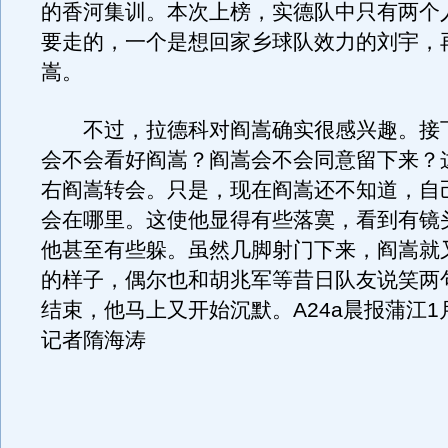
的香河集训。本次上榜，实德队中只有两个
要走的，一个是想回家乡球队效力的刘宇，
嵩。
不过，拉德科对阎嵩确实很感兴趣。接
会不会看好阎嵩？阎嵩会不会同意留下来？
右阎嵩转会。只是，现在阎嵩还不知道，自
会在哪里。这使他显得有些落寞，看到有镜
他甚至有些躲。虽然几脚射门下来，阎嵩就
的样子，偶尔也和胡兆军等昔日队友说笑两
结束，他马上又开始沉默。A24a晨报蒲江1
记者隋海涛