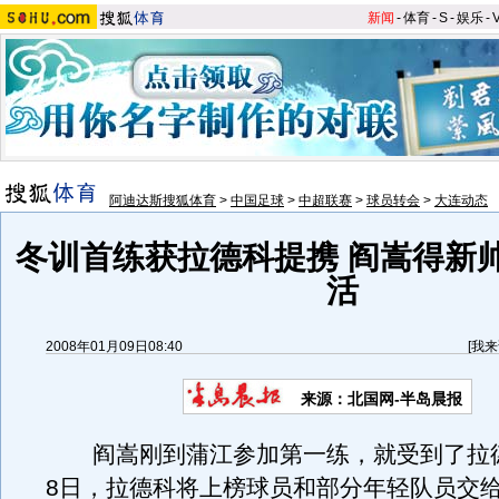
新闻
-
体育
-
S
-
娱乐
-
阿迪达斯搜狐体育
>
中国足球
>
中超联赛
>
球员转会
>
大连动态
冬训首练获拉德科提携 阎嵩得新
活
2008年01月09日08:40
[
我来
来源：北国网-半岛晨报
阎嵩刚到蒲江参加第一练，就受到了拉
8日，拉德科将上榜球员和部分年轻队员交