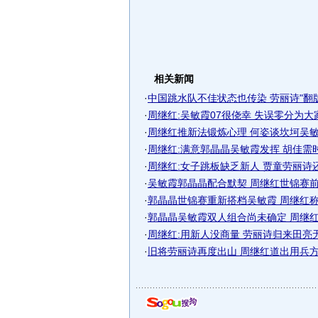
相关新闻
·
中国跳水队不佳状态也传染 劳丽诗"翻版"
·
周继红:吴敏霞07很侥幸 失误零分为大
·
周继红推新法锻炼心理 何姿谈坎坷吴敏霞
·
周继红:满意郭晶晶吴敏霞发挥 胡佳需
·
周继红:女子跳板缺乏新人 贾童劳丽诗
·
吴敏霞郭晶晶配合默契 周继红世锦赛前看
·
郭晶晶世锦赛重新搭档吴敏霞 周继红称正
·
郭晶晶吴敏霞双人组合尚未确定 周继红回
·
周继红:用新人没商量 劳丽诗归来田亮
·
旧将劳丽诗再度出山 周继红道出用兵