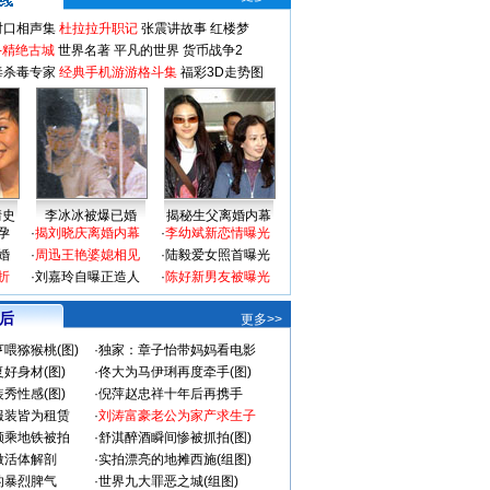
对口相声集
杜拉拉升职记
张震讲故事
红楼梦
-精绝古城
世界名著
平凡的世界
货币战争2
毒杀毒专家
经典手机游游格斗集
福彩3D走势图
情史
李冰冰被爆已婚
揭秘生父离婚内幕
孕
·
揭刘晓庆离婚内幕
·
李幼斌新恋情曝光
婚
·
周迅王艳婆媳相见
·
陆毅爱女照首曝光
折
·
刘嘉玲自曝正造人
·
陈好新男友被曝光
 后
更多>>
喂猕猴桃(图)
·
独家：章子怡带妈妈看电影
好身材(图)
·
佟大为马伊琍再度牵手(图)
秀性感(图)
·
倪萍赵忠祥十年后再携手
服装皆为租赁
·
刘涛富豪老公为家产求生子
颜乘地铁被拍
·
舒淇醉酒瞬间惨被抓拍(图)
做活体解剖
·
实拍漂亮的地摊西施(组图)
的暴烈脾气
·
世界九大罪恶之城(组图)