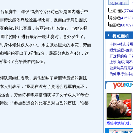
说 吧 排 行
上证指数
(7744
台预赛中，年仅20岁的劳丽诗已经是国内选手中
苏醒吧
(41523)
丽诗没能依靠经验赢得比赛，反而由于肩伤困扰，
贴图吧
(68789)
赛的前3轮比赛后，劳丽诗仅排名第7。当她选择
搜狐商机
翻腾三周半抱膝）进行最后一轮比赛时，意外发生了。
·
丰胸--林志玲
时身体倾斜跌入水中。水面溅起巨大的水花，劳丽
·
睡觉减肥--瘦到
裁判纷纷亮出了3分和2分，最高分也仅有4分，这
·
开这样的店 日进
彻底退出了竞争决赛的队伍。
·
上班 兼职 两
·
健康与美丽完
·
为健康行业撑
队周继红表示，肩伤影响了劳丽诗最近的训练，
本人则表示：“我现在没有了奥运会冠军的光环，
奥运会，劳丽诗和李婷搭档获得了女子双人10米台
诗说：“参加奥运会的比赛是对自己的历练，谁都