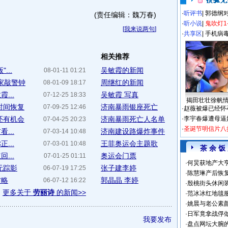
·
听评书
|
郭德纲
(责任编辑：魏万春)
·
听小说
|
鬼吹灯1
[
我来说两句
]
·
共享区
|
手机病
相关推荐
...
吴敏霞的新闻
08-01-11 01:21
家敲警钟
周继红的新闻
08-01-09 18:17
...
吴敏霞 写真
07-12-25 18:33
揭田壮壮徐帆
时间恢复
济南暴雨银座死亡
07-09-25 12:46
·
赵薇被爆已经怀
还有机会
济南暴雨死亡人名单
·
李宇春爆遭母逼
07-04-25 20:23
·
圣诞节明信片八
...
济南建设路爆炸事件
07-03-14 10:48
...
王菲奥运会主题歌
07-03-01 10:48
茶 余 饭
...
奥运会门票
07-01-25 01:11
·
何炅获地产大亨
无踪影
张子建李婷
06-07-19 17:25
·
陈慧琳产后恢复
方略
郭晶晶 李婷
06-07-12 16:22
·
殷桃街头休闲装
更多关于
劳丽诗
的新闻>>
·
范冰冰红地毯
·
姚晨与老公素
·
日军竟拿战俘
我要发布
·
盘点网坛大腕