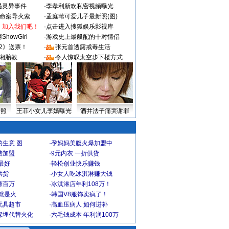
遇灵异事件
·
李孝利新欢私密视频曝光
成命案导火索
·
孟庭苇可爱儿子最新照(图)
：加入我们吧！
·
点击进入搜狐娱乐影视库
howGirl
·
游戏史上最般配的十对情侣
2》送票！
·
张元首透露戒毒生活
湘胎教
·
令人惊叹太空步下楼方式
密照
王菲小女儿李嫣曝光
酒井法子痛哭谢罪
生意 图
·
孕妈妈美腹火爆加盟中
费加盟
·
9元内衣 一折供货
最好
·
轻松创业快乐赚钱
供货
·
小女人吃冰淇淋赚大钱
赚百万
·
冰淇淋店年利108万！
就是火
·
韩国V8服饰卖疯了！
玩具超市
·
高血压病人 如何进补
深埋代替火化
·
六毛钱成本 年利润100万