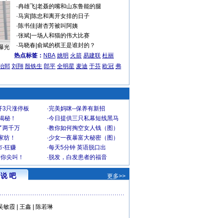
·
冉雄飞
|
老聂的嘴和山东鲁能的腿
·
马寅
|
陈忠和离开女排的日子
·
陈书佳
|
谢杏芳被叫阿姨
·
张斌
|
一场人和猫的伟大比赛
·
马晓春
|
俞斌的棋王是谁封的？
曝光
热点标签：
NBA
姚明
火箭
易建联
杜丽
治郅
刘翔
殷铁生
郎平
全明星
麦迪
于芬
欧冠
弗
开3只涨停板
·
完美妈咪--保养有新招
大揭秘！
·
今日提供三只私幕短线黑马
了两千万
·
教你如何掏空女人钱（图）
家纺！
·
少女一夜暴富大秘密（图）
-狂赚
·
每天5分钟 英语脱口出
到你尖叫！
·
脱发，白发患者的福音
说 吧
更多>>
吴敏霞
|
王鑫
|
陈若琳