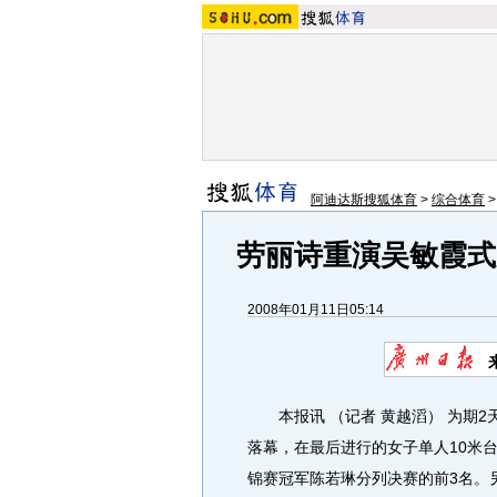
阿迪达斯搜狐体育
>
综合体育
劳丽诗重演吴敏霞式
2008年01月11日05:14
本报讯 （记者 黄越滔） 为期2
落幕，在最后进行的女子单人10米
锦赛冠军陈若琳分列决赛的前3名。