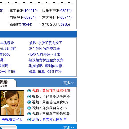
5)
李宇春吧
(104510)
快乐男声吧
(68574)
刘德华吧
(69854)
东方神起吧
(65744)
婚姻吧
(78544)
37℃女人吧
(6985)
爆丰胸秘诀
·
减肥--小肚子赘肉没了
你尖叫(图)
·
吸引异性的秘密武器
3000
·
45岁以前停经不正常
不误！
·
解决脸黄脾虚腰痛良方
美展现！
·
泡脚减肥--瘦到你叫停！
起一片明镜
·
狐臭--腋臭--09新疗法
更多>>