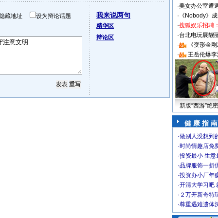
·
美女办公室遭
我来说两句
·
《Nobody》
隐藏地址
设为辩论话题
·
搜狐娱乐招聘
精华区
·
台北电玩展靓丽S
辩论区
·
《变形金刚
·
王岳伦爆李
新版“西游”绝
健 康 指 南
·
做别人没想到的
·
时尚情趣店免
·
投资最小 生意
·
品牌服饰一折
·
投资办小厂年
·
开清大学习吧 
·
２万开新奇特
·
尊重遇难遗体