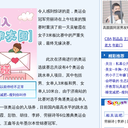
令人感到惊讶的是，奥运会
冠军劳丽诗在上午结束的预
赛时重演了前一天吴敏霞在
高圆圆同居男友
女子3米板比赛中的严重失
CBA
郭晶晶
王
误，最终无缘决赛。
老大
年龄门
精彩推荐
此次在济南进行的奥运
·
关注：私幕公
选拔赛总共设有4个奥运会
·
美女--丰胸--
跳水单人项目。其中包括
·
穷小子三年赚
·
会呼吸的 生态
男、女单人3米板和男、女
·
开教育玩具超市
单人10米台。由于济南站的
·
睡觉减肥--瘦
比赛对选手角逐奥运会单人
一张奥运会的入场券，目前国内最高水平的跳水选
霞、彭勃、胡佳、李婷、劳丽诗等6位雅典奥运会
相 关 说 吧
劳丽诗
|
李婷
|
、王鑫等去年墨尔本世锦赛冠军。