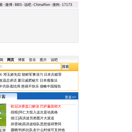
客
-
微博
-
BBS
-
说吧
-
ChinaRen
-
搜狗
-
17173
闻
网页
博客
音乐
图片
说吧
长
邓玉娇失踪
朝鲜军事演习
日本兵赎罪
改温总讲话
夏日减肥秘方
日本瘦脸法
中共卧底结局
慈禧不快乐
侵略中国报告
更多>>
·
欧冠决赛盘口解读 巴萨赢面稍大
·
段暄
|
拜仁大投入这次是动真格
·
徐江
|
高洪波另类图片大派送
·
孙贤禄
|
高洪波组队思想值得赞同
·
颜晓华
|
科比队友什么时候可支持他
上学