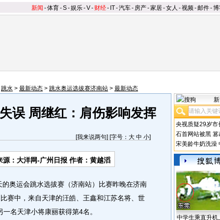
新闻
-
体育
-
S
-
娱乐
-
V
-
财经
-
IT
-
汽车
-
房产
-
家居
-
女人
-
视频
-
邮件
-
博
>
跳水
>
最新动态
>
跳水奥运选拔赛济南站
>
最新动态
新
失误 周继红：肩伤影响发挥
央视质疑29岁市
石首网站被黑
篡
[
我来说两句
] [字号：
大
中
小
]
宋美龄牛奶洗澡
来源：大洋网-广州日报 作者：黄越滔
天的奥运会跳水选拔赛（济南站）比赛昨晚在济南
台比赛中，来自天津的汪皓、王鑫和江苏名将、世
另一名天津小将康丽获得第4名。
中学生乘直升机