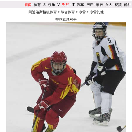
新闻
-
体育
-
S
-
娱乐
-
V
-
财经
-
IT
-
汽车
-
房产
-
家居
-
女人
-
视频
-
邮件
阿迪达斯搜狐体育
>
综合体育
>
冰雪
>
冰雪其他
带球晃过对手