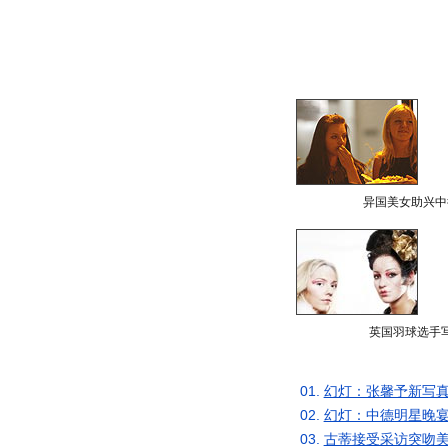
异国美女助兴中
英国羽球选手
01.
幻灯：张馨予新写真
02.
幻灯：中德明星晚宴
03.
古蒂接受采访突吻美