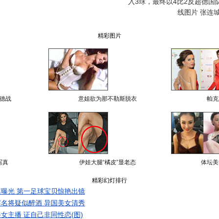
入3球，最终以4比2反超德国
线图片 张连城
精彩图片
德战
意姐欲为那不勒斯脱衣
帕克
写真
伊娃大腿“橘皮”显老态
体坛美
精彩幻灯排行
曝光 第一足球宝贝惊艳出镜
名将疑似醉酒 异国美女清秀
女主播 证自己非同性恋(图)