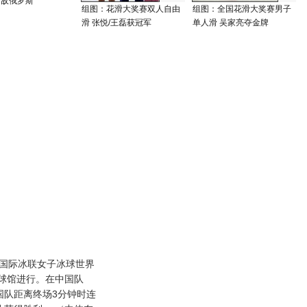
不敌俄罗斯
组图：花滑大奖赛双人自由
组图：全国花滑大奖赛男子
滑 张悦/王磊获冠军
单人滑 吴家亮夺金牌
08国际冰联女子冰球世界
球馆进行。在中国队
国队距离终场3分钟时连