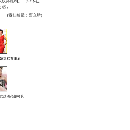
队获得胜利。 （中体在
 摄）
(责任编辑：曹立峤)
娇妻裸背露肩
女越漂亮越杯具