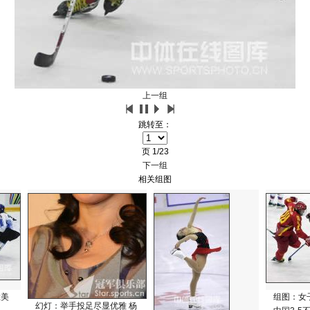
上一组
跳转至：
页
1/23
下一组
相关组图
胜美
组图：女
幻灯：举手投足尽显优雅 杨