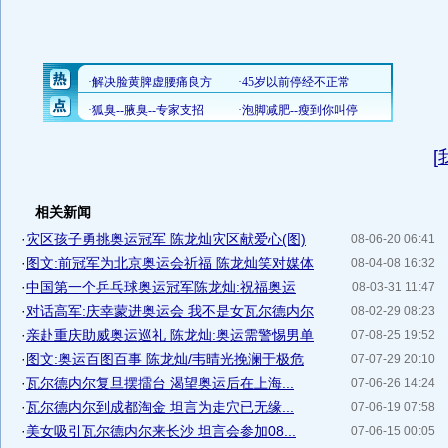
[
相关新闻
·
灾区孩子勇挑奥运冠军 陈龙灿灾区献爱心(图)
08-06-20 06:41
·
图文:前冠军为北京奥运会祈福 陈龙灿笑对媒体
08-04-08 16:32
·
中国第一个乒乓球奥运冠军陈龙灿:祝福奥运
08-03-31 11:47
·
对话高军:庆幸蒙进奥运会 我不是女瓦尔德内尔
08-02-29 08:23
·
亲赴重庆助威奥运巡礼 陈龙灿:奥运需警惕男单
07-08-25 19:52
·
图文:奥运百图百事 陈龙灿/韦晴光挽澜于极危
07-07-29 20:10
·
瓦尔德内尔复旦摆擂台 渴望奥运后在上海...
07-06-26 14:24
·
瓦尔德内尔到成都淘金 坦言为走穴已无缘...
07-06-19 07:58
·
美女吸引瓦尔德内尔来长沙 坦言会参加08...
07-06-15 00:05