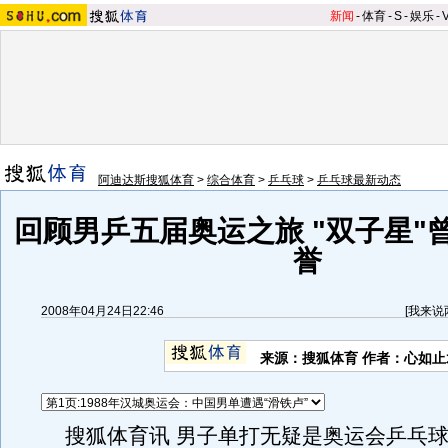
新闻
-
体育
-
S
-
娱乐
-
阿迪达斯搜狐体育
>
综合体育
>
乒乓球
>
乒乓球最新动态
回顾男乒五届奥运之旅 "双子星"
誉
2008年04月24日22:46
[
我来说
来源：搜狐体育 作者：心如止
搜狐体育讯 男子单打无疑是奥运会乒乓球