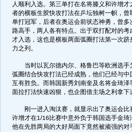
人顺利入选。第三单打在名将滕义和许增才
者的横板生胶快攻打法在乒坛独树一帜，曾
单打冠军，后者在奥运会前状态神勇，曾多
路高手，两人各有特点。出于双打配对的考
才入选，这也是横板两面弧圈打法第一次跻
力之列。
当时以瓦尔德内尔、格鲁巴等欧洲选手
弧圈结合快攻打法已经成熟，他们已经与中
互有胜负。而韩国新秀刘南奎及名将金琦泽
面拉打法快速凶狠，也企图借主场之利拿下
刚一进入淘汰赛，就显示出了奥运会比
许增才在1/16比赛中意外负于韩国选手金
他在先胜两局的大好局面下竟然被顽强的对