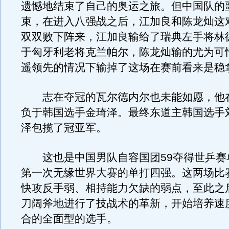
遗憾地结束了自己的奥运之旅。但中国队的
束，在进入八强战之后，江加良和陈龙灿这
双双败下阵来，江加良输给了瑞典左手将林
于匈牙利老将克兰帕尔，陈龙灿输的尤为可
遥领先的情况下输掉了这场在赛前看来是稳
志在夺冠的瓦尔德内尔也未能如愿，他在1
负于韩国选手金琦泽。最终东道主韩国选手
泽包揽了冠亚军。
这也是中国男队自容国团59夺得世乒赛
第一次无缘世界大赛的单打四强。这两场比
快攻反手弱、相持能力欠缺的弱点，至此之
刀阔斧地进行了技战术的革新，开始培养速
合的全面型的选手。