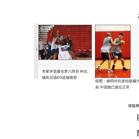
专家评选最佳梦八阵容 科比
领衔后场KG统领锋群
组图：姚明对抗迷你版穆
叔 中国姚已接近正常