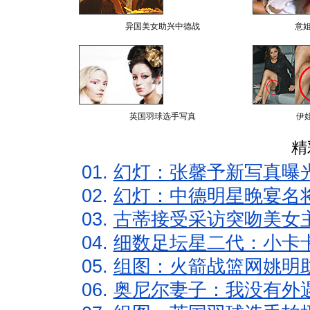
异国美女助兴中德战
意
英国羽球选手写真
伊
精
01.
幻灯：张馨予新写真曝
02.
幻灯：中德明星晚宴名
03.
古蒂接受采访突吻美女主
04.
细数足坛星二代：小卡卡
05.
组图：火箭战篮网姚明
06.
奥尼尔妻子：我没有外遇