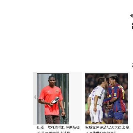
组图：埃托奥携巴萨两新援
权威媒体评足坛50大德比 皇