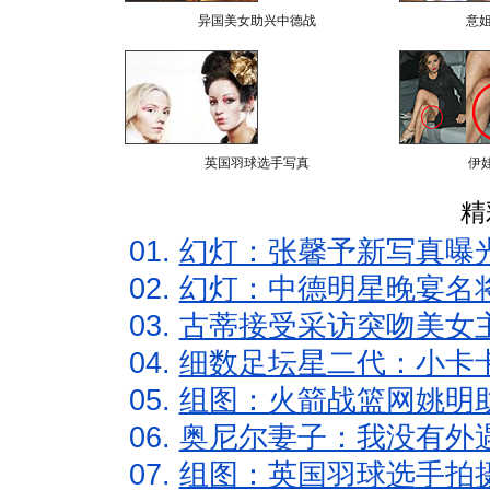
异国美女助兴中德战
意
英国羽球选手写真
伊
精
01.
幻灯：张馨予新写真曝
02.
幻灯：中德明星晚宴名
03.
古蒂接受采访突吻美女主
04.
细数足坛星二代：小卡卡
05.
组图：火箭战篮网姚明
06.
奥尼尔妻子：我没有外遇
07.
组图：英国羽球选手拍