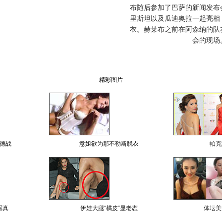
布随后参加了巴萨的新闻发布
里斯坦以及瓜迪奥拉一起亮相
衣。赫莱布之前在阿森纳的队
会的现场
精彩图片
德战
意姐欲为那不勒斯脱衣
帕克
写真
伊娃大腿“橘皮”显老态
体坛美