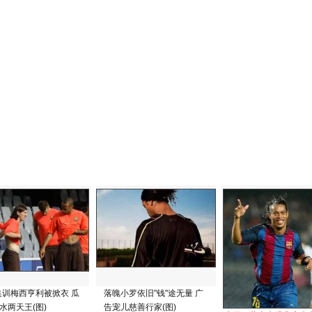
集训梅西亨利被掀衣 瓜
落魄小罗依旧"钱"途无量 广
"水两天王(图)
告宠儿慈善行家(图)