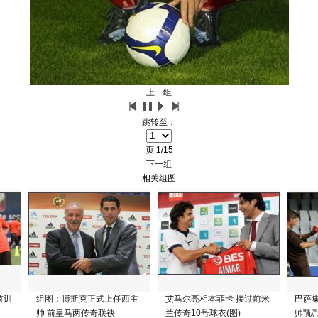
上一组
跳转至：
页
1/15
下一组
相关组图
首训
组图：博斯克正式上任西主
艾马尔亮相本菲卡 接过前米
巴萨
帅 前皇马两传奇联袂
兰传奇10号球衣(图)
帅"献