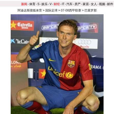
新闻
-
体育
-
S
-
娱乐
-
V
-
财经
-
IT
-
汽车
-
房产
-
家居
-
女人
-
视频
-
邮件
阿迪达斯搜狐体育
>
国际足球
>
07-08西甲联赛
>
巴塞罗那