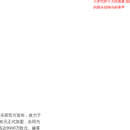
小罗巴萨十大经典赛:加
的跟头伯纳乌的掌声
乐部官方宣布，效力于
万欧元正式加盟，合同为
达9000万欧元。赫莱