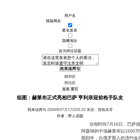
用户名
匿名发表
隐藏地址
设为辩论话题
精华区
辩论区
组图：赫莱布正式亮相巴萨 亨利亲迎前枪手队友
我来说两句
2008年07月17日05:20 来源：搜狐体育
作者：野人花园
当地时间7月16日，巴萨俱
阿森纳的中场赫莱布以1500
期四年，白俄罗斯人的违约金高