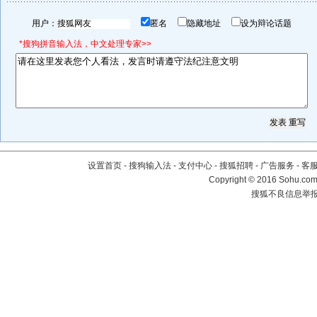
用户：
匿名
隐藏地址
设为辩论话题
*搜狗拼音输入法，中文处理专家>>
设置首页
-
搜狗输入法
-
支付中心
-
搜狐招聘
-
广告服务
-
客
Copyright
©
2016 Sohu.com 
搜狐不良信息举