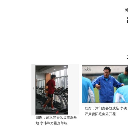
幻灯：津门虎备战成足 李铁
严肃曹阳毛彪乐开花
组图：武汉光谷队员重返基
地 李玮峰力量房单练