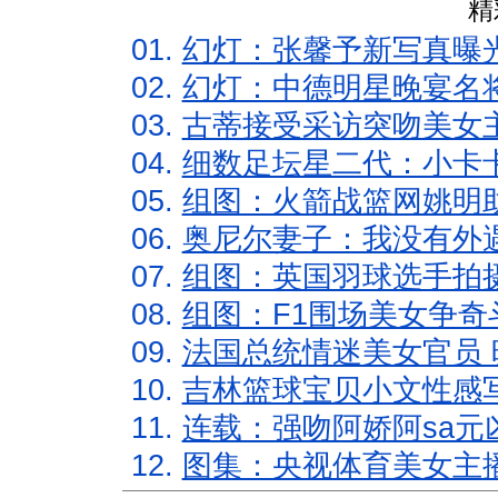
精
01.
幻灯：张馨予新写真曝
02.
幻灯：中德明星晚宴名
03.
古蒂接受采访突吻美女主
04.
细数足坛星二代：小卡卡
05.
组图：火箭战篮网姚明
06.
奥尼尔妻子：我没有外遇
07.
组图：英国羽球选手拍
08.
组图：F1围场美女争奇
09.
法国总统情迷美女官员 
10.
吉林篮球宝贝小文性感
11.
连载：强吻阿娇阿sa元
12.
图集：央视体育美女主