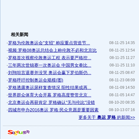
相关新闻
·
罗格为伦敦奥运会"支招" 称应重点营造节...
08-11-25 14:35
·
视频:罗格08奥运总结会上称伦敦不必和北京比
08-11-25 12:54
·
罗格首次视察伦敦奥运工程 表示要严格控...
08-11-25 11:27
·
三年两次世锦赛一次奥运会 中国男女拳比...
08-11-25 11:10
·
刘翔坦言退赛并没哭 奥运会赢下罗伯斯仍...
08-11-25 08:47
·
罗格呼吁控制奥运会规模(图)
08-11-23 08:09
·
罗格透露奥运尿样复查情况 阳性结果或再...
08-11-09 14:50
·
世界群众体育大会开幕 罗格高度赞赏北京...
08-11-05 14:47
·
北京奥运会再获肯定 罗格确认"无与伦比"没错
08-10-20 08:35
·
四城市申办2016奥运 罗格:民众意愿是重要因素
08-10-13 07:16
更多关于
奥运 罗格
的新闻>>