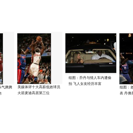
组图：乔丹与情人车内遭偷
拍 飞人女友经历丰富
美媒体评十大高薪低效球员
杀气腾腾
组图：
火箭麦迪高居第三位
匆
表 丹佛