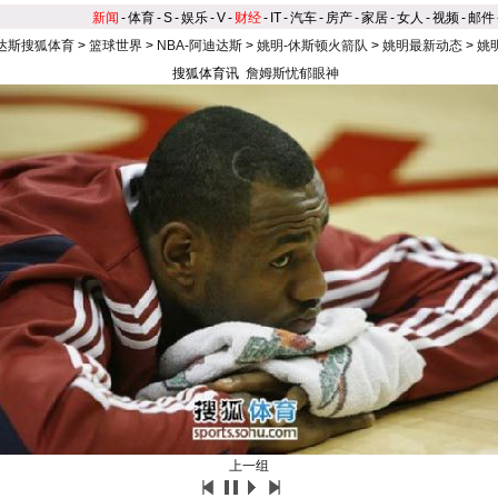
新闻
-
体育
-
S
-
娱乐
-
V
-
财经
-
IT
-
汽车
-
房产
-
家居
-
女人
-
视频
-
邮件
达斯搜狐体育
>
篮球世界
>
NBA-阿迪达斯
>
姚明-休斯顿火箭队
>
姚明最新动态
>
姚
搜狐体育讯
詹姆斯忧郁眼神
上一组