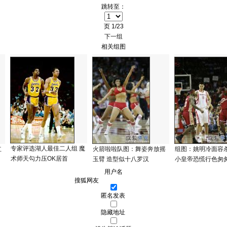
跳转至：
页
1/23
下一组
相关组图
专家评选湖人最佳二人组 魔
红
火箭啦啦队图：舞姿奔放摇
组图：姚明冷面容
术师天勾力压OK居首
玉臂 造型似十八罗汉
小皇帝恐慌行色匆
用户名
匿名发表
隐藏地址