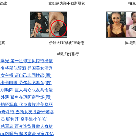
德战
意姐欲为那不勒斯脱衣
帕克
写真
伊娃大腿“橘皮”显老态
体坛美
精彩幻灯排行
曝光 第一足球宝贝惊艳出镜
名将疑似醉酒 异国美女清秀
女主播 证自己非同性恋(图)
卡卡电眼 劳尔菲戈攀亲(图)
明助阵 巨人与众队友共命运
外遇 鲨鱼在迈阿密学坏(图)
拍摄写真 化身贵族唯美华丽
争奇斗艳 巴顿女友胜舒米老婆
员 昵称其“空手道小羊羔”
感写真 百变造型展傲人身材
a元凶曝光 超级富豪身家70亿