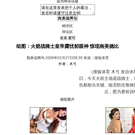
设为辩论话题
精华区
辩论区
组图：火箭战骑士皇帝露忧郁眼神 惊现南美德比
我来说两句
2009年02月27日08:39 来源：搜狐体育
作者：木弓
（搜狐体育 木弓 发自休斯
日，今天火箭主场迎战骑士，
负都相当关键。能否防住詹姆
点，图为赛前训
精彩图片