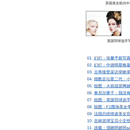
异国美女助兴中
英国羽球选手
01.
幻灯：张馨予新写真
02.
幻灯：中德明星晚宴
03.
古蒂接受采访突吻美
04.
细数足坛星二代：小
05.
组图：火箭战篮网姚
06.
奥尼尔妻子：我没有
07.
组图：英国羽球选手
08.
组图：F1围场美女
09.
法国总统情迷美女官
10.
吉林篮球宝贝小文性
11.
连载：强吻阿娇阿s