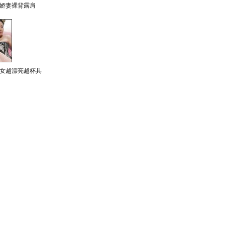
娇妻裸背露肩
女越漂亮越杯具