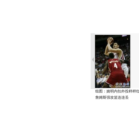
组图：姚明内扣外投样样
詹姆斯强攻篮连连丢