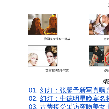
异国美女助兴中德战
意
英国羽球选手写真
伊
精
01.
幻灯：张馨予新写真曝
02.
幻灯：中德明星晚宴名
03.
古蒂接受采访突吻美女主