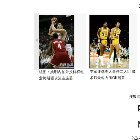
专家评选湖人最佳二人组 魔
组图：姚明内扣外投样样红
术师天勾力压OK居首
詹姆斯强攻篮连连丢
设