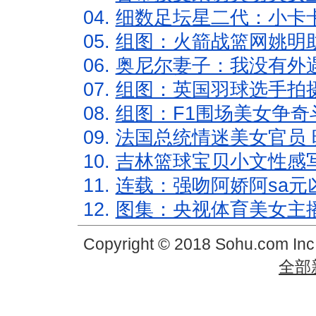
04.
细数足坛星二代：小卡卡
05.
组图：火箭战篮网姚明
06.
奥尼尔妻子：我没有外遇
07.
组图：英国羽球选手拍
08.
组图：F1围场美女争奇
09.
法国总统情迷美女官员 
10.
吉林篮球宝贝小文性感
11.
连载：强吻阿娇阿sa元
12.
图集：央视体育美女主
Copyright © 2018 Sohu.com In
全部