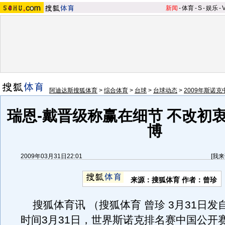
新闻
-
体育
-
S
-
娱乐
-
阿迪达斯搜狐体育
>
综合体育
>
台球
>
台球动态
>
2009年斯诺
瑞恩-戴晋级称赢在细节 不改初
博
2009年03月31日22:01
[
我来
来源：搜狐体育 作者：曾珍
搜狐体育讯 （搜狐体育 曾珍 3月31日发
时间3月31日，世界斯诺克排名赛中国公开