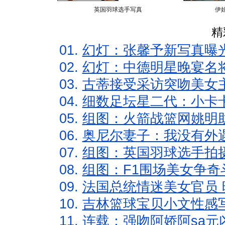
英国羽球选手写真
伊
精
01.
幻灯：张馨予新写真曝
02.
幻灯：中德明星晚宴名
03.
古蒂接受采访突吻美女主
04.
细数足坛星二代：小卡卡
05.
组图：火箭战篮网姚明
06.
奥尼尔妻子：我没有外遇
07.
组图：英国羽球选手拍
08.
组图：F1围场美女争奇
09.
法国总统情迷美女官员 
10.
吉林篮球宝贝小文性感
11.
连载：强吻阿娇阿sa元