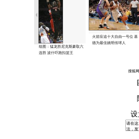
火箭应追十大自由一号位 基
德为最佳姚明传球人
组图：猛龙胜尼克斯豪取六
连胜 波什吓跑扣篮王
设