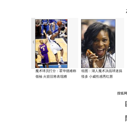
魔术球员打分：霍华德难称
组图：湖人魔术决战球迷搞
领袖 火箭旧将表现糟
怪多 小威性感秀红唇