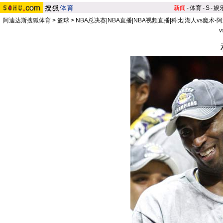
新闻
-
体育
-
S
-
娱
阿迪达斯搜狐体育
>
篮球
>
NBA总决赛|NBA直播|NBA视频直播|科比|湖人vs魔术-