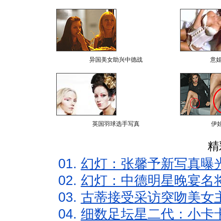
异国美女助兴中德战
意
英国羽球选手写真
伊
精
01.
幻灯：张馨予新写真曝
02.
幻灯：中德明星晚宴名
03.
古蒂接受采访突吻美女主
04.
细数足坛星二代：小卡卡