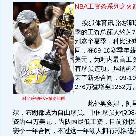
NBA工资条系列之火
搜狐体育讯 洛杉矶湖
季的工资总额大约为7
到这个夏季，科比还
同，在09-10赛季年薪
美元，为对内最高工
有球员选项。拜纳姆在0
束了新秀合同，09-1
276万猛增至1252万
科比获得MVP精彩组图
此外奥多姆，阿里
尔，布朗都成为自由球员。中国球员孙悦08-
资为44万美元，为队内最低工资，目前孙悦还
赛季一年合同，不过这一年湖人拥有球队选