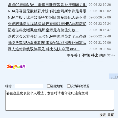
·
盘点09赛季NBA：老将日渐衰落 科比王朝延几时
09-06-22 10:26
·
NBA落幕留无数精彩片段 科比詹姆斯争锋最养眼
09-06-18 13:02
·
NBA早报：比卢普斯得奖怀旧 隆多经纪人表不满
09-06-26 07:06
·
亚锦赛孙悦是福是祸 缺席夏季联赛NBA前程堪忧
09-06-23 05:24
·
记者借科比嘲讽詹姆斯 皇帝最有价值失败...
09-06-18 16:47
·
选秀大会又将开始 三位NBA中国球员走了三条路
09-06-22 09:48
·
孙悦放弃NBA夏季联赛 带总冠军戒指奔赴国家队
09-06-21 06:06
·
湖人难对锋线双煞再见 科比 湖人夺冠 nba...
09-06-19 08:54
更多关于
孙悦 科比
的新闻>>
以上
昵称：
隐藏地址
设为辩论话题