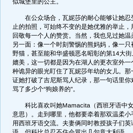
似城堡里的公主。
在公众场合，瓦妮莎的耐心能够让她忍
止的拍照，可始终不变的是她优雅的举止，
回敬每一个人的赞赏。当然，我也见过她温
另一面：像一个时刻警惕的熊妈妈，像一只
野猫，甚至能和华盛顿恶名昭彰的第14大街
媲美，这一切都是因为在湖人的更衣室外一
种诡异的眼光盯住了瓦妮莎年幼的女儿。那
证她打破了吉尼斯骂人纪录，那一句话里你
骂了多少个“狗娘养的”。
科比喜欢叫她Mamacita（西班牙语中
意思）。走到哪里，他都要牵着那双温柔小
用西班牙语交流。夫妻俩同时教授孩子们英
语，但科比总忍不住会冒出几句意大利语。