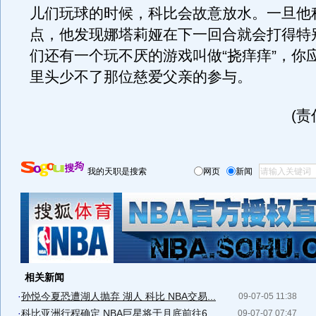
儿们玩球的时候，科比会故意放水。一旦他
点，他发现娜塔莉娅在下一回合就会打得特
们还有一个玩不厌的游戏叫做“挠痒痒”，你
里头少不了那位慈爱父亲的参与。
(
我的天职是搜索
网页
新闻
相关新闻
·
孙悦今夏恐遭湖人抛弃 湖人 科比 NBA交易...
09-07-05 11:38
·
科比亚洲行程确定 NBA巨星将于月底前往6...
09-07-07 07:47