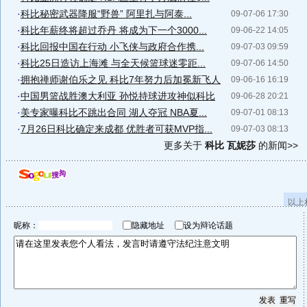
·
科比秘密武器降服“野兽” 阿里扎与阿泰...
09-07-06 17:30
·
科比年薪终将超过乔丹 将成为下一个3000...
09-06-22 14:05
·
科比回报中国在行动 小飞侠与政府合作携...
09-07-03 09:59
·
科比25日造访上海滩 与全天候篮球迷零距...
09-07-06 14:50
·
拥抱禅师谢伯乐之见 科比7年努力后加冕新飞人
09-06-16 16:19
·
中国男篮战胜澳大利亚 孙悦持球进攻神似科比
09-06-28 20:21
·
美专家曝科比不跳出合同 湖人夺冠 NBA夏...
09-07-01 08:13
·
7月26日科比确定来成都 优胜者可获MVP指...
09-07-03 08:13
更多关于
科比 瓦妮莎
的新闻>>
以上
昵称：
隐藏地址
设为辩论话题