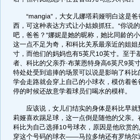
“mangia”，大女儿娜塔莉娅明白这是
西，可这种表达方式让小姑娘抓狂。“你说
吧，爸爸？”娜妮是她的昵称，她比同龄的
这一点不足为奇，和科比关系最亲近的姐姐身
寸，而他们的妈妈也有5英尺10英寸。至于
者、科比的父亲乔·布莱恩特身高6英尺9英
特处处受到追捧的场景可以说是影响了科比
学会走路就会穿上自己的小球衣，模仿着爸
停的时候还故意学着球员们喝水的模样。
应该说，女儿们结实的身体是科比早就
莉娅喜欢踢足球，这一点倒是随他的父亲。
科比为自己选择10号球衣，原因是他欣赏的
穿这个号码的球衣——马拉多纳还有罗纳尔