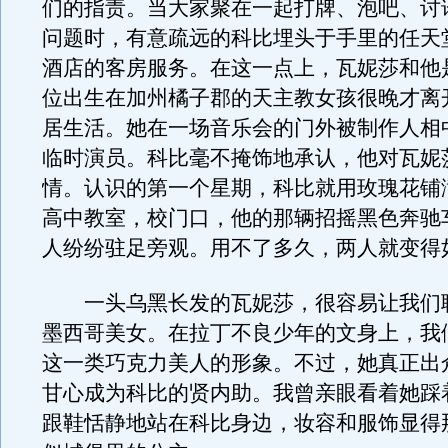
们的指责。当大家聚在一起打牌、泡吧、讨
问题时，有意疏远的科比埋头于手里的任天
酒店的客房服务。在这一点上，瓦妮莎和他
位出生在加州橘子郡的天主教女孩很晚才离
居生活。她在一场音乐会的门外被制作人相
临时演员。科比毫不掩饰地承认，他对瓦妮
情。认识的第一个星期，科比就用玫瑰花铺
高中教室，校门口，他的那辆招摇黑色奔驰
人纷纷驻足旁观。用不了多久，两人就变得
一头乌黑长发的瓦妮莎，很容易让我们
墨西哥美女。在拉丁不良少年的文身上，我
这一类巧克力美人的形象。不过，她真正出
甘心成为科比的贤内助。我曾亲眼看着她踩
跟鞋恬静地站在科比身边，妆容和服饰显得