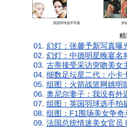
英国羽球选手写真
伊
精
01.
幻灯：张馨予新写真曝
02.
幻灯：中德明星晚宴名
03.
古蒂接受采访突吻美女主
04.
细数足坛星二代：小卡卡
05.
组图：火箭战篮网姚明
06.
奥尼尔妻子：我没有外遇
07.
组图：英国羽球选手拍
08.
组图：F1围场美女争奇
09.
法国总统情迷美女官员 