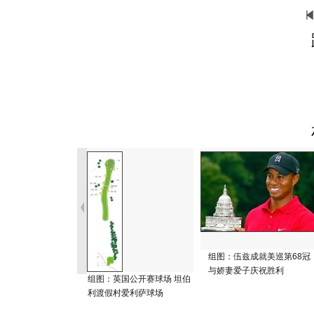
组图：伍兹成就美巡第68冠
与娇妻爱子庆祝胜利
组图：英国公开赛球场 坦伯
利渡假村爱利萨球场