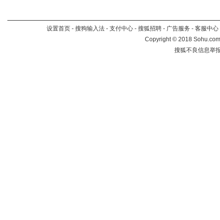
设置首页
-
搜狗输入法
-
支付中心
-
搜狐招聘
-
广告服务
-
客服中心
Copyright
©
2018 Sohu.com 
搜狐不良信息举