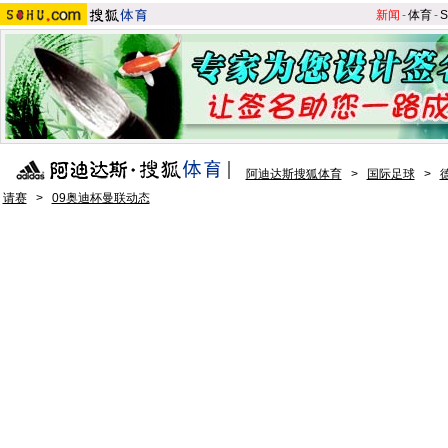
新闻
-
体育
-
S
阿迪达斯搜狐体育
>
国际足球
>
请赛
>
09奥迪杯曼联动态