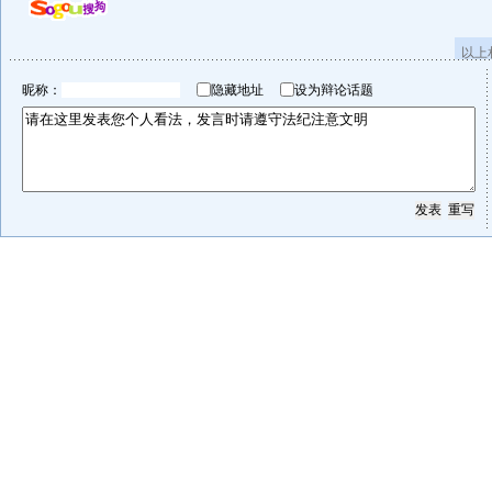
以上
昵称：
隐藏地址
设为辩论话题