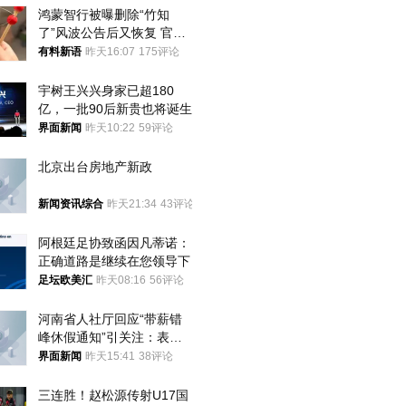
鸿蒙智行被曝删除“竹知
了”风波公告后又恢复 官媒
曾力挺：劝华为要大度的，
有料新语
昨天16:07
175评论
你们适不适合？
宇树王兴兴身家已超180
亿，一批90后新贵也将诞生
界面新闻
昨天10:22
59评论
北京出台房地产新政
新闻资讯综合
昨天21:34
43评论
阿根廷足协致函因凡蒂诺：
正确道路是继续在您领导下
足坛欧美汇
昨天08:16
56评论
河南省人社厅回应“带薪错
峰休假通知”引关注：表述
不够准确，待修改后印发
界面新闻
昨天15:41
38评论
三连胜！赵松源传射U17国