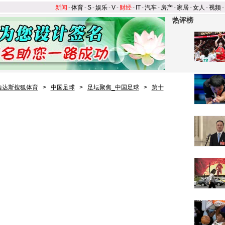
新闻
-
体育
-
S
-
娱乐
-
V
-
财经
-
IT
-
汽车
-
房产
-
家居
-
女人
-
视频
-
热评榜
迪达斯搜狐体育
>
中国足球
>
足坛聚焦_中国足球
>
第十