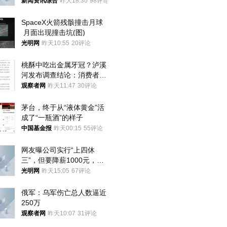
处分和组织处理
新闻资讯综合
昨天18:30
98评论
SpaceX火箭残骸撞击月球
 月面出现撞击坑(图)
光明网
昨天10:55
20评论
桃酥中吃出金属牙冠？泸溪
河发布调查结论：消费者已
澄清，所发视频情况不属实
观察者网
昨天11:47
30评论
茅台，终于从“液体黄金”活
成了“一瓶酒”的样子
中国基金报
昨天00:15
55评论
网友曝公司实行“上四休
三”，但要降薪1000元，不
接受只能辞职
光明网
昨天15:05
67评论
俄军：乌军伤亡总人数逼近
250万
观察者网
昨天10:07
31评论