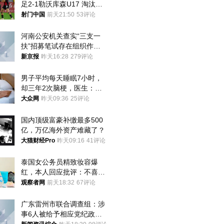
足2-1勒沃库森U17 淘汰赛
将战河床
射门中国
前天21:50
53评论
河南公安机关查实“三支一
扶”招募笔试存在组织作弊
犯罪行为
新京报
昨天16:28
279评论
男子平均每天睡眠7小时，
却三年2次脑梗，医生：这
样睡觉更伤身
大众网
昨天09:36
25评论
国内顶级富豪补缴最多500
亿，万亿海外资产难藏了？
大猫财经Pro
昨天09:16
41评论
泰国女公务员精致妆容爆
红，本人回应批评：不喜欢
就别看
观察者网
前天18:32
67评论
广东雷州市联合调查组：涉
事6人被给予相应党纪政务