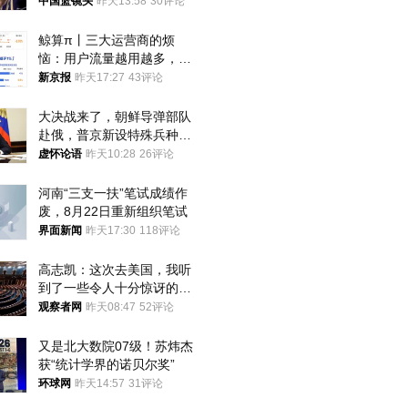
中国篮镜头
昨天13:58
30评论
鲸算π丨三大运营商的烦
恼：用户流量越用越多，收
入却越来越少
新京报
昨天17:27
43评论
大决战来了，朝鲜导弹部队
赴俄，普京新设特殊兵种，
76岁老将扛旗
虚怀论语
昨天10:28
26评论
河南“三支一扶”笔试成绩作
废，8月22日重新组织笔试
界面新闻
昨天17:30
118评论
高志凯：这次去美国，我听
到了一些令人十分惊讶的消
息
观察者网
昨天08:47
52评论
又是北大数院07级！苏炜杰
获“统计学界的诺贝尔奖”
环球网
昨天14:57
31评论