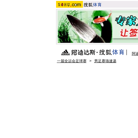
阿
一届全运会足球赛
>
男足赛场速递