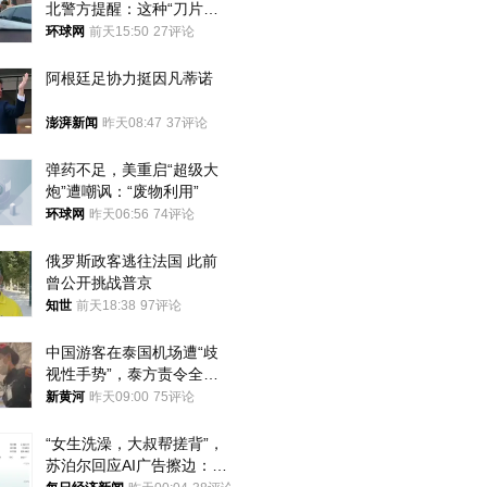
北警方提醒：这种“刀片超
车”，太危险了
环球网
前天15:50
27评论
阿根廷足协力挺因凡蒂诺
澎湃新闻
昨天08:47
37评论
弹药不足，美重启“超级大
炮”遭嘲讽：“废物利用”
环球网
昨天06:56
74评论
俄罗斯政客逃往法国 此前
曾公开挑战普京
知世
前天18:38
97评论
中国游客在泰国机场遭“歧
视性手势”，泰方责令全面
调查，对责任人采取最严厉
新黄河
昨天09:00
75评论
处分
“女生洗澡，大叔帮搓背”，
苏泊尔回应AI广告擦边：视