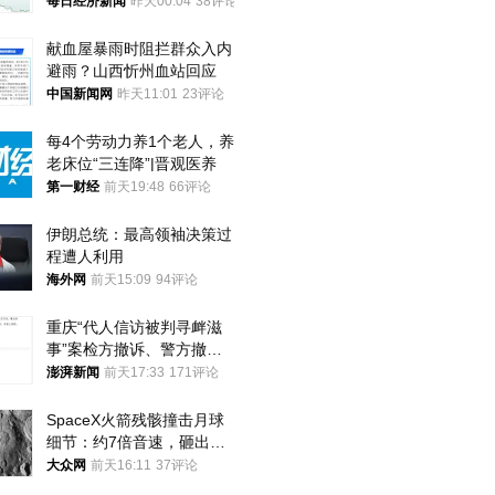
频全下架，已强化内容管理
每日经济新闻
昨天00:04
38评论
与审核
献血屋暴雨时阻拦群众入内
避雨？山西忻州血站回应
中国新闻网
昨天11:01
23评论
每4个劳动力养1个老人，养
老床位“三连降”|晋观医养
第一财经
前天19:48
66评论
伊朗总统：最高领袖决策过
程遭人利用
海外网
前天15:09
94评论
重庆“代人信访被判寻衅滋
事”案检方撤诉、警方撤
案，两被告人获国赔
澎湃新闻
前天17:33
171评论
SpaceX火箭残骸撞击月球
细节：约7倍音速，砸出直
径约30米撞击坑
大众网
前天16:11
37评论