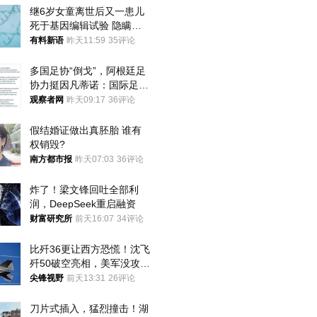
继6岁女童离世后又一患儿
死于基因编辑试验 隐瞒一
年才对外披露
有料新语
昨天11:59
35评论
多国足协“倒戈”，阿根廷足
协力挺因凡蒂诺：国际足联
今后应继续在其领导下前行
观察者网
昨天09:17
36评论
假结婚证做出真胚胎 谁有
权销毁?
南方都市报
昨天07:03
36评论
炸了！梁文锋回吐全部利
润，DeepSeek重启融资
财富研究所
前天16:07
34评论
比歼36更让西方恐慌！沈飞
歼50破空亮相，美军没攻克
的技术被拿下
尖锋视野
前天13:31
26评论
刀片式插入，猛烈撞击！湖