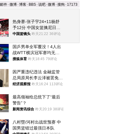
邮件
-
微博
-
博客
-
BBS
-
说吧
-
微博
-
搜狗
-
17173
热身赛-张子宇24+11杨舒
予12分 中国女篮擒尼日利
亚
中国篮镜头
昨天21:22
36评论
国乒男单全军覆没！4人出
战WTT横滨冠军赛均无缘
八强
搜狐体育
昨天18:45
79评论
因严重违纪违法 金融监管
总局原局长李云泽被罢免全
国人大代表
经济观察报
昨天16:24
113评论
最高领袖给总统下了“最后
警告”？
新闻资讯综合
昨天20:19
38评论
八村塁/河村出战世预赛 中
国男篮错过最强日本队