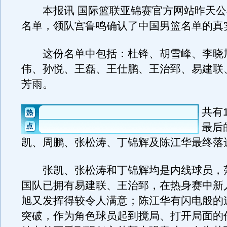
本报讯 国际篮联亚锦赛官方网站昨天公
名单，领队宫鲁鸣确认了中国男篮名单的真
这份名单中包括：杜锋、胡雪峰、李晓
伟、孙悦、王磊、王仕鹏、王治郅、易建联
芳雨。
共有
最后
凯、周鹏、张松涛、丁锦辉及陈江华最终落
张凯、张松涛和丁锦辉均是内线球员，
国队已拥有易建联、王治郅，在热身赛中新
旭又发挥得较令人满意；陈江华有闪电般的
突破，作为角色球员起到搅局、打开局面的