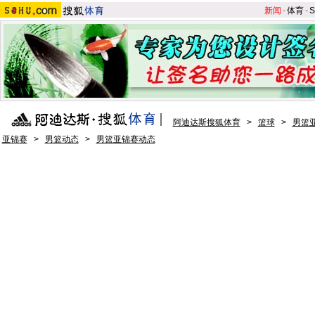
新闻
-
体育
-
S
阿迪达斯搜狐体育
>
篮球
>
男篮亚
亚锦赛
>
男篮动态
>
男篮亚锦赛动态