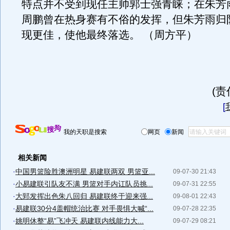
特点并不受到现任主帅郭士强青睐；在朱芳
周鹏曾在热身赛有不俗的发挥，但朱芳雨归
现更佳，使他最终落选。 （周方平）
(
[
我的天职是搜索
网页
新闻
相关新闻
·
中国男篮险胜澳洲明星 易建联两双 男篮亚...
09-07-30 21:43
·
小易建联引队友不满 男篮对手内讧队员挑...
09-07-31 22:55
·
大郅发挥出色朱八回归 易建联终于迎来强...
09-08-01 22:43
·
易建联30分4盖帽统治比赛 对手畏惧大喊“...
09-07-28 22:35
·
姚明休整“易”飞冲天 易建联内线能力大...
09-07-29 08:21