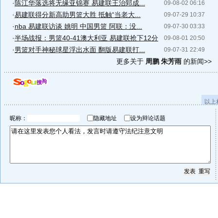
·
陈江华落选将无缘亚锦赛 易建联王治郅成...
09-08-02 06:16
·
易建联得分新高助男篮大胜 抵触“当老大...
09-07-29 10:37
·
nba 易建联访谈 姚明 中国男篮 阿联：没...
09-07-30 03:33
·
半场战报：男篮40-41澳大利亚 易建联抢下12分
09-08-01 20:50
·
男篮对手神秘球星浮出水面 翻版易建联打...
09-07-31 22:49
更多关于
周鹏 朱芳雨
的新闻>>
以上
昵称：
隐藏地址
设为辩论话题