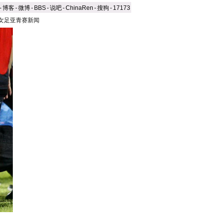
-
博客
-
微博
-
BBS
-
说吧
-
ChinaRen
-
搜狗
-
17173
女足亚青赛新闻