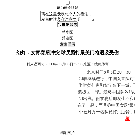
设为辩论话题
精华区
辩论区
幻灯：女青赛后冲突 球员厮打最美门将遇袭受伤
我来说两句
2009年08月03日22:53 来源：搜狐体育
北京时间8月3日20：30，
组赛继续进行，中国女青队对
半时娄佳惠和安宁各下一城。
蒙扳回一球。最终中国队2-1
组出线。但在赛后却发生不和
在了一起，而号称中国女足“最
中被对方一名队员打到肋骨，
频
精彩图片