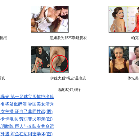
德战
意姐欲为那不勒斯脱衣
帕克
写真
伊娃大腿“橘皮”显老态
体坛美
精彩幻灯排行
曝光 第一足球宝贝惊艳出镜
名将疑似醉酒 异国美女清秀
女主播 证自己非同性恋(图)
卡卡电眼 劳尔菲戈攀亲(图)
明助阵 巨人与众队友共命运
外遇 鲨鱼在迈阿密学坏(图)