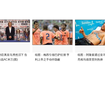
功臣离皇马潸然泪下 告
组图：梅西引领巴萨狂潮 亨
组图：阿隆索通过皇
战AC米兰(图)
利上帝之手动作隐蔽
亮相马德里受到热捧