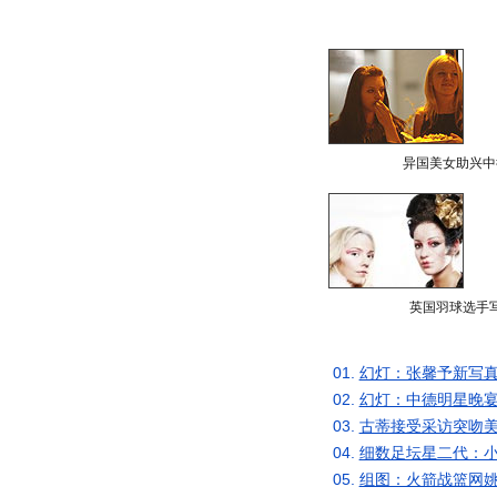
异国美女助兴中
英国羽球选手
01.
幻灯：张馨予新写真
02.
幻灯：中德明星晚宴
03.
古蒂接受采访突吻美
04.
细数足坛星二代：小
05.
组图：火箭战篮网姚