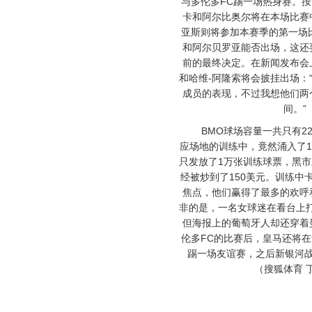
与多伦多FC踢一场热身赛。
卡和阿尔比奥尔将在本场比赛
亚斯则将参加本赛季的第一场
和阿尔贝罗亚能否出场，这还
前的最终决定。在新闻发布会
和哈维-阿隆索将会披挂出场：
成员的表现，不过我想他们两
间。”
BMO球场容量一共只有22
应场地的训练中，竟然涌入了
只发放了1万张训练球票，黑市
经被炒到了150美元。训练中
焦点，他们赢得了最多的欢呼
非的是，一名女球迷在看台上
但海报上的葡萄牙人却还穿着
伦多FC的比赛后，皇马还将
踢一场友谊赛，之后新银河
（搜狐体育 