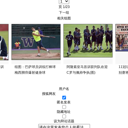
页
1/23
下一组
相关组图
首训
组图：巴萨球员训练打棒球
阿隆索皇马首训获列队欢迎
11冠
梅西脚痒爆射健身球
C罗与佩帅争执(图)
别赛将
用户名
匿名发表
隐藏地址
设为辩论话题