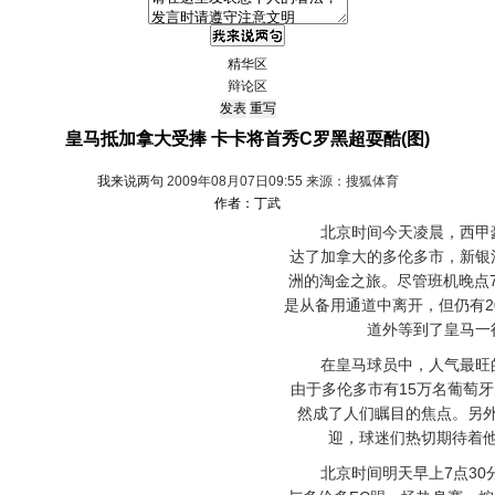
精华区
辩论区
皇马抵加拿大受捧 卡卡将首秀C罗黑超耍酷(图)
我来说两句
2009年08月07日09:55 来源：搜狐体育
作者：丁武
北京时间今天凌晨，西甲豪
达了加拿大的多伦多市，新银
洲的淘金之旅。尽管班机晚点
是从备用通道中离开，但仍有2
道外等到了皇马一
在皇马球员中，人气最旺的是
由于多伦多市有15万名葡萄
然成了人们瞩目的焦点。另
迎，球迷们热切期待着
北京时间明天早上7点30分