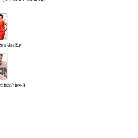
娇妻裸背露肩
女越漂亮越杯具