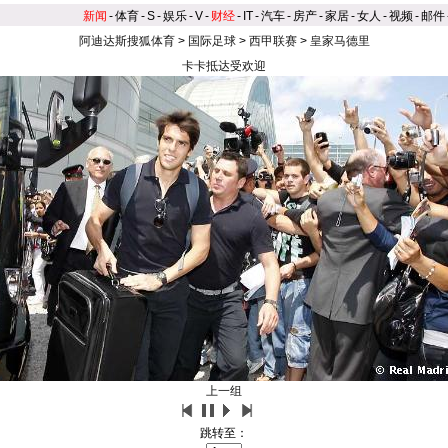
新闻
-
体育
-
S
-
娱乐
-
V
-
财经
-
IT
-
汽车
-
房产
-
家居
-
女人
-
视频
-
邮件
阿迪达斯搜狐体育
>
国际足球
>
西甲联赛
>
皇家马德里
卡卡抵达受欢迎
上一组
跳转至：