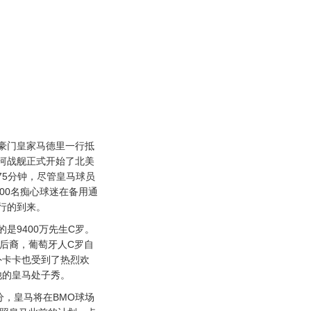
门皇家马德里一行抵
河战舰正式开始了北美
75分钟，尽管皇马球员
00名痴心球迷在备用通
行的到来。
9400万先生C罗。
牙后裔，葡萄牙人C罗自
外卡卡也受到了热烈欢
他的皇马处子秀。
，皇马将在BMO球场