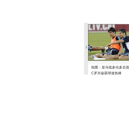
组图：皇马抵多伦多后
C罗兴奋获球迷热捧