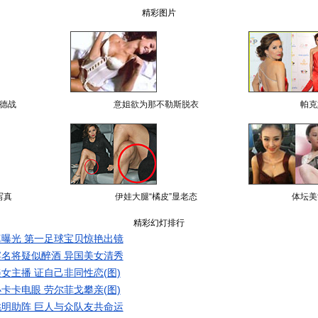
精彩图片
德战
意姐欲为那不勒斯脱衣
帕克
写真
伊娃大腿“橘皮”显老态
体坛美
精彩幻灯排行
曝光 第一足球宝贝惊艳出镜
名将疑似醉酒 异国美女清秀
女主播 证自己非同性恋(图)
卡卡电眼 劳尔菲戈攀亲(图)
明助阵 巨人与众队友共命运