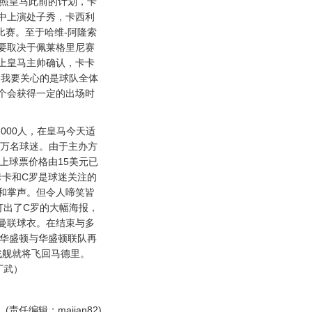
按照皇马此前的计划，卡
中上演处子秀，卡西利
比赛。至于哈维-阿隆索
要取决于佩莱格里尼赛
上皇马主帅确认，卡卡
“我要关心的是球队全体
个会获得一定的出场时
000人，在皇马今天适
1万名球迷。由于主办方
上球票价格由15美元已
卡卡和C罗是球迷关注的
和掌声。但令人啼笑皆
打出了C罗的大幅海报，
曼联球衣。在结束与多
在华盛顿与华盛顿联队再
战舰就将飞回马德里。
丁武）
(责任编辑：majian82)