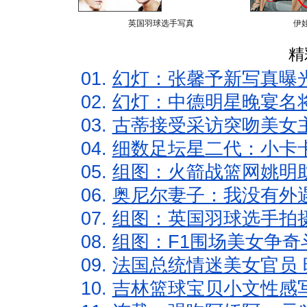
英国羽球选手写真
伊
精
01.
幻灯：张馨予新写真曝
02.
幻灯：中德明星晚宴名
03.
古蒂接受采访突吻美女主
04.
细数足坛星二代：小卡卡
05.
组图：火箭战篮网姚明
06.
奥尼尔妻子：我没有外遇
07.
组图：英国羽球选手拍
08.
组图：F1围场美女争奇
09.
法国总统情迷美女官员 
10.
吉林篮球宝贝小文性感