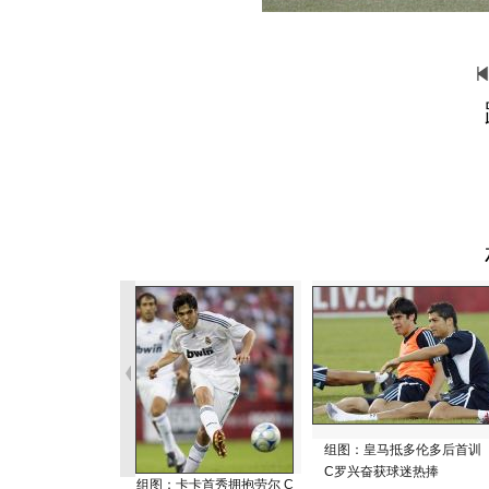
组图：皇马抵多伦多后首训
C罗兴奋获球迷热捧
组图：卡卡首秀拥抱劳尔 C