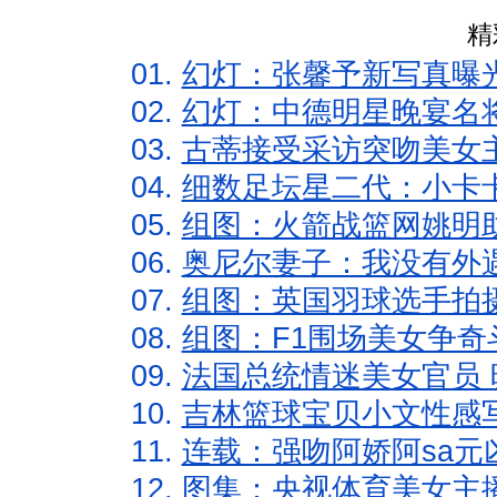
精
01.
幻灯：张馨予新写真曝
02.
幻灯：中德明星晚宴名
03.
古蒂接受采访突吻美女主
04.
细数足坛星二代：小卡卡
05.
组图：火箭战篮网姚明
06.
奥尼尔妻子：我没有外遇
07.
组图：英国羽球选手拍
08.
组图：F1围场美女争奇
09.
法国总统情迷美女官员 
10.
吉林篮球宝贝小文性感
11.
连载：强吻阿娇阿sa元
12.
图集：央视体育美女主