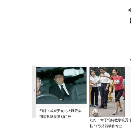
幻灯：成奎安丧礼大腕云集
明星队球星送别门神
幻灯：章子怡特教学校秀
技 张弓搭箭动作专业