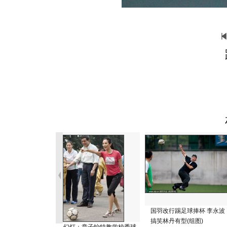
国羽改行踢足球捧杯 李永波
搞笑林丹有型(组图)