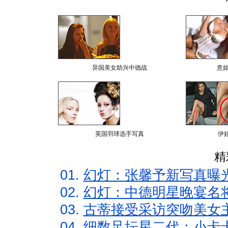
异国美女助兴中德战
意
英国羽球选手写真
伊
精
01.
幻灯：张馨予新写真曝
02.
幻灯：中德明星晚宴名
03.
古蒂接受采访突吻美女主
04.
细数足坛星二代：小卡卡