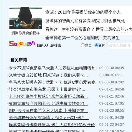
测试：2010年你要提防你身边的哪个小人
测试你的智商到底有多高 测完可能会被气死
看你这一生有没有富贵命？
世界上最变态的八
测测你灵魂的模样
全球排名第十二位的心理测试：荒岛求生
我的天职是搜索
网页
新闻
相关新闻
·
卡卡不进球也是皇马大脑 与C罗抗礼如梅西猎豹
09-08-30 06:35
·
米兰贪钱自毁长城 国米球迷：我们来看卡...
09-08-30 09:11
·
皇马八大新援点评：优雅卡卡 低迷C罗仍爱独食
09-08-30 07:02
·
转会消息发布闹乌龙 只因卡卡最后时刻“...
09-01-21 04:58
·
卡卡转会事件尘埃落定 米兰金童拒英超新...
09-01-21 02:46
·
曼城宣布放弃收购卡卡 足球史最大转会泡...
09-01-21 07:05
·
剖析卡卡留在米兰之六大因素 上升期更在...
09-01-23 08:55
·
卡卡球衣号码另有隐情 让位C罗+弥补米兰...
09-07-01 04:39
·
埃莫森曝卡卡将赴皇马 米兰无法拒绝1亿欧开价
09-01-22 04:37
·
曼城主席称卡卡周一转会 米兰高层道出甩...
09-01-19 10:54