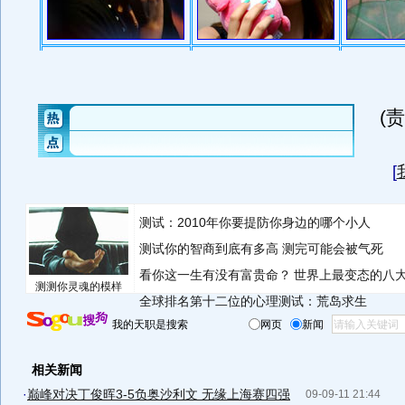
(
[
测试：2010年你要提防你身边的哪个小人
测试你的智商到底有多高 测完可能会被气死
看你这一生有没有富贵命？
世界上最变态的八
测测你灵魂的模样
全球排名第十二位的心理测试：荒岛求生
我的天职是搜索
网页
新闻
相关新闻
·
巅峰对决丁俊晖3-5负奥沙利文 无缘上海赛四强
09-09-11 21:44