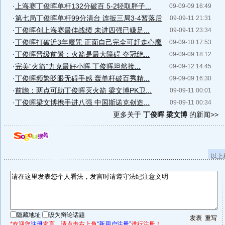
·
上海赛丁俊晖单杆132分破百 5-2轻取胖子...
09-09-09 16:49
·
第七局丁俊晖单杆99分清台 连扳三局3-4暂落后
09-09-11 21:31
·
丁俊晖创上海赛最佳战绩 未进四强已赚足...
09-09-11 23:34
·
丁俊晖打破近3年魔咒 正面自己完全可赶走心魔
09-09-10 17:53
·
丁俊晖晋级前景：火箭是最大障碍 夺冠绝...
09-09-09 18:12
·
完美“火箭”力克最好小晖 丁俊晖坦然接...
09-09-12 14:45
·
丁俊晖频繁眨眼无碍手感 轰单杆破百秀精...
09-09-09 16:30
·
前瞻：两点可助丁俊晖灭火箭 梁文博PK卫...
09-09-11 00:01
·
丁俊晖梁文博携手进八强 中国斯诺克创造...
09-09-11 00:34
更多关于
丁俊晖 梁文博
的新闻>>
以上
隐藏地址
设为辩论话题
*欢迎您
注册
发言。请点击右上角
“新用户注册”
进行注册！