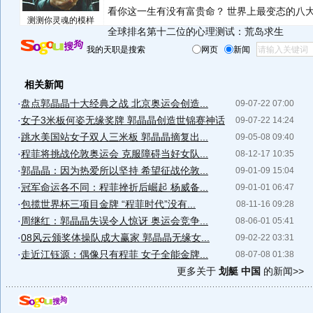
看你这一生有没有富贵命？
世界上最变态的八
测测你灵魂的模样
全球排名第十二位的心理测试：荒岛求生
我的天职是搜索
网页
新闻
相关新闻
·
盘点郭晶晶十大经典之战 北京奥运会创造...
09-07-22 07:00
·
女子3米板何姿无缘奖牌 郭晶晶创造世锦赛神话
09-07-22 14:24
·
跳水美国站女子双人三米板 郭晶晶摘复出...
09-05-08 09:40
·
程菲将挑战伦敦奥运会 克服障碍当好女队...
08-12-17 10:35
·
郭晶晶：因为热爱所以坚持 希望征战伦敦...
09-01-09 15:04
·
冠军命运各不同：程菲挫折后崛起 杨威备...
09-01-01 06:47
·
包揽世界杯三项目金牌 “程菲时代”没有...
08-11-16 09:28
·
周继红：郭晶晶失误令人惊讶 奥运会竞争...
08-06-01 05:41
·
08风云颁奖体操队成大赢家 郭晶晶无缘女...
09-02-22 03:31
·
走近江钰源：偶像只有程菲 女子全能金牌...
08-07-08 01:38
更多关于
划艇 中国
的新闻>>