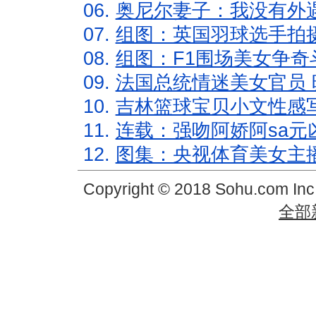
06.
奥尼尔妻子：我没有外遇
07.
组图：英国羽球选手拍
08.
组图：F1围场美女争奇
09.
法国总统情迷美女官员 
10.
吉林篮球宝贝小文性感
11.
连载：强吻阿娇阿sa元
12.
图集：央视体育美女主
Copyright © 2018 Sohu.com In
全部