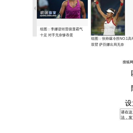
组图：李娜逆转晋级显霸气
十足 对手无奈惨吞蛋
组图：张帅爆冷胜NO.1高
双臂 萨芬娜出局无奈
设