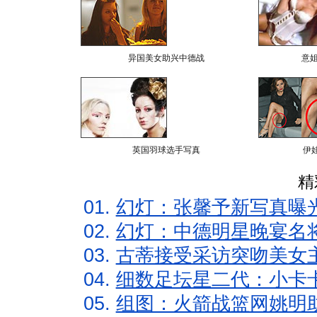
异国美女助兴中德战
意
英国羽球选手写真
伊
精
01.
幻灯：张馨予新写真曝
02.
幻灯：中德明星晚宴名
03.
古蒂接受采访突吻美女主
04.
细数足坛星二代：小卡卡
05.
组图：火箭战篮网姚明