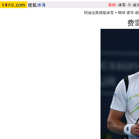
新闻
-
体育
-
S
-
娱
阿迪达斯搜狐体育
>
网球-赛车-
费