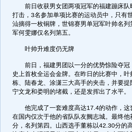
前日收获男女团两项冠军的福建蹦床队
打击，3名参加单项比赛的运动员中，只有
汕摘得一枚铜牌，世锦赛男单冠军叶帅名列
军何雯娜仅名列第五。
叶帅升难度仍无牌
前日，福建男团以一分的优势惊险夺冠
史上首枚全运会金牌。在昨日的比赛中，叶
栋、陆春龙、涂潇三大高手的夹击，并要提
宁文龙和娄明的堵截，还是发挥出了水平。
他完成了一套难度高达17.4的动作，这
在国内仅次于他的省队队友阙志城。最终他获得
分，名列第四。山西选手董栋以42.30分的