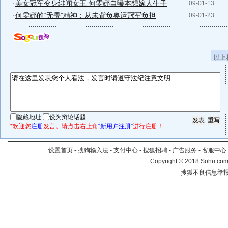
·
美女冠军变身绯闻女王 何雯娜自曝本想嫁人生子
09-01-13
·
何雯娜的“无畏”精神：从未背负奥运冠军负担
09-01-23
以上
隐藏地址
设为辩论话题
*欢迎您
注册
发言。请点击右上角
“新用户注册”
进行注册！
设置首页
-
搜狗输入法
-
支付中心
-
搜狐招聘
-
广告服务
-
客服中心
Copyright
©
2018 Sohu.com 
搜狐不良信息举