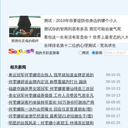
测试：2010年你要提防你身边的哪个小人
测试你的智商到底有多高 测完可能会被气死
看你这一生有没有富贵命？
世界上最变态的八
测测你灵魂的模样
全球排名第十二位的心理测试：荒岛求生
我的天职是搜索
网页
新闻
相关新闻
·
奥运冠军何雯娜语出惊人 我早就知道金牌是谁的
09-10-15
·
何雯娜辟谣金牌内定说 称尊重裁判打分 蹦床
09-10-15
·
福建夺蹦床男女团冠军 何雯娜黄珊汕缔造三连冠
09-10-13
·
美女冠军何雯娜成香馍馍 工作人员赞其气质非凡
09-10-13
·
何雯娜深夜约体操帅哥逛街 50万身价吓跑地产商
08-09-05
·
何雯娜陈一冰约会照曝光 回应仅是普通朋友(图)
09-02-03
·
何雯娜前途渺茫想退役 最希望21岁结婚生子(图)
09-02-17
·
明星的自我风采：何雯娜小家碧玉 仲满亲近随和
09-02-25