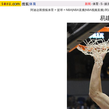
新闻
-
体育
-
S
-
娱
阿迪达斯搜狐体育
>
篮球
>
NBA|NBA直播|NBA视频直播|-
易