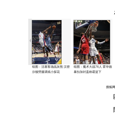
组图：活塞客场战灰熊 汉密
组图：魔术大战76人 霍华德
尔顿劈腿调戏小探花
暴扣加封盖称霸篮下