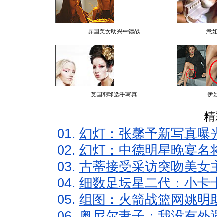
异国美女助兴中德战
意
英国羽球选手写真
伊
精
01.
幻灯：张馨予新写真曝
02.
幻灯：中德明星晚宴名
03.
古蒂接受采访突吻美女主
04.
细数足坛星二代：小卡卡
05.
组图：火箭战篮网姚明
06.
奥尼尔妻子：我没有外遇