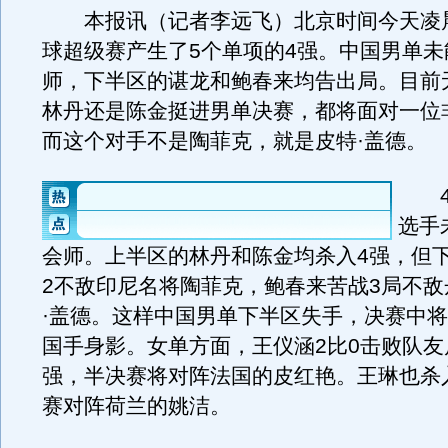
本报讯（记者李远飞）北京时间今天凌
球超级赛产生了5个单项的4强。中国男单未
师，下半区的谌龙和鲍春来均告出局。目前
林丹还是陈金挺进男单决赛，都将面对一位
而这个对手不是陶菲克，就是皮特·盖德。
4
选手
会师。上半区的林丹和陈金均杀入4强，但下
2不敌印尼名将陶菲克，鲍春来苦战3局不敌
·盖德。这样中国男单下半区失手，决赛中
国手身影。女单方面，王仪涵2比0击败队友
强，半决赛将对阵法国的皮红艳。王琳也杀
赛对阵荷兰的姚洁。