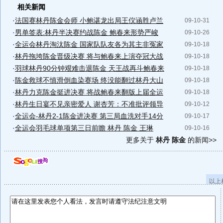
相关新闻
·
法国赛林丹陈金会师 小鲍谌龙出局王仪涵胜卢兰
09-10-31
·
男单签表:林丹半决赛约战陈金 鲍春来形势严峻
09-10-26
·
全运会林丹淘汰陈金 国家队队友各为其主非冤家
09-10-18
·
林丹拖垮陈金晋级决赛 将与鲍春来上演夺冠大战
09-10-18
·
羽球林丹90分钟艰难击退陈金 天王战再斗鲍春来
09-10-18
·
陈金救球不慎滑倒血染赛场 终没能翻过林丹大山
09-10-18
·
林丹力克陈金挺进决赛 将战鲍春来翻版上届全运
09-10-18
·
林丹生日宴不见亲密爱人 谢杏芳：不准批评领导
09-10-12
·
全运会-林丹2-1陈金进决赛 第三局血洗对手14分
09-10-17
·
全运会羽毛球单项第三日前瞻 林丹 陈金 王琳
09-10-16
更多关于
林丹 陈金
的新闻>>
以上