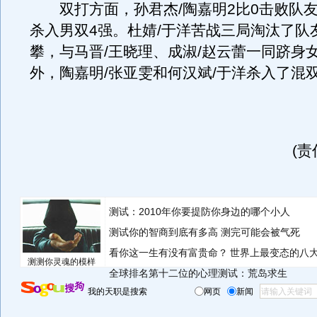
双打方面，孙君杰/陶嘉明2比0击败队友
杀入男双4强。杜婧/于洋苦战三局淘汰了队
攀，与马晋/王晓理、成淑/赵云蕾一同跻身
外，陶嘉明/张亚雯和何汉斌/于洋杀入了混
(
测试：2010年你要提防你身边的哪个小人
测试你的智商到底有多高 测完可能会被气死
看你这一生有没有富贵命？
世界上最变态的八
测测你灵魂的模样
全球排名第十二位的心理测试：荒岛求生
我的天职是搜索
网页
新闻