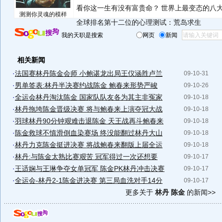
看你这一生有没有富贵命？
世界上最变态的八
测测你灵魂的模样
全球排名第十二位的心理测试：荒岛求生
我的天职是搜索
网页
新闻
相关新闻
·
法国赛林丹陈金会师 小鲍谌龙出局王仪涵胜卢兰
09-10-31
·
男单签表:林丹半决赛约战陈金 鲍春来形势严峻
09-10-26
·
全运会林丹淘汰陈金 国家队队友各为其主非冤家
09-10-18
·
林丹拖垮陈金晋级决赛 将与鲍春来上演夺冠大战
09-10-18
·
羽球林丹90分钟艰难击退陈金 天王战再斗鲍春来
09-10-18
·
陈金救球不慎滑倒血染赛场 终没能翻过林丹大山
09-10-18
·
林丹力克陈金挺进决赛 将战鲍春来翻版上届全运
09-10-18
·
林丹:与陈金太熟比赛艰苦 冠军得过一次还想要
09-10-17
·
王适娴与王琳争夺女单冠军 陈金PK林丹冲击决赛
09-10-17
·
全运会-林丹2-1陈金进决赛 第三局血洗对手14分
09-10-17
更多关于
林丹 陈金
的新闻>>