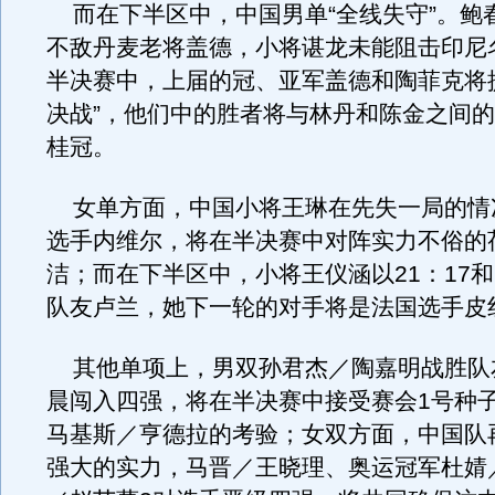
而在下半区中，中国男单“全线失守”。鲍
不敌丹麦老将盖德，小将谌龙未能阻击印尼
半决赛中，上届的冠、亚军盖德和陶菲克将
决战”，他们中的胜者将与林丹和陈金之间
桂冠。
女单方面，中国小将王琳在先失一局的情
选手内维尔，将在半决赛中对阵实力不俗的
洁；而在下半区中，小将王仪涵以21：17和2
队友卢兰，她下一轮的对手将是法国选手皮
其他单项上，男双孙君杰／陶嘉明战胜队
晨闯入四强，将在半决赛中接受赛会1号种
马基斯／亨德拉的考验；女双方面，中国队
强大的实力，马晋／王晓理、奥运冠军杜婧