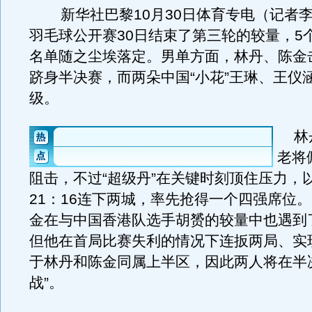
新华社巴黎10月30日体育专电（记者李
羽毛球公开赛30日结束了第三轮的较量，5
名单随之尘埃落定。男单方面，林丹、陈金
跻身半决赛，而两朵中国“小花”王琳、王仪
级。
林丹
老将
阻击，不过“超级丹”在关键时刻顶住压力，以
21：16连下两城，率先抢得一个四强席位
金在与中国香港队选手胡赟的较量中也遇到
但他在首局比赛失利的情况下连扳两局、实
于林丹和陈金同属上半区，因此两人将在半
战”。