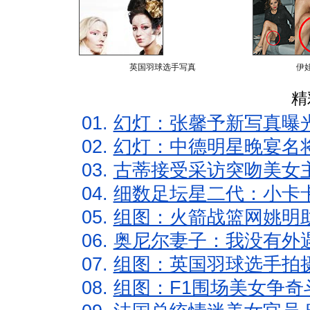
英国羽球选手写真
伊
精
01.
幻灯：张馨予新写真曝
02.
幻灯：中德明星晚宴名
03.
古蒂接受采访突吻美女主
04.
细数足坛星二代：小卡卡
05.
组图：火箭战篮网姚明
06.
奥尼尔妻子：我没有外遇
07.
组图：英国羽球选手拍
08.
组图：F1围场美女争奇