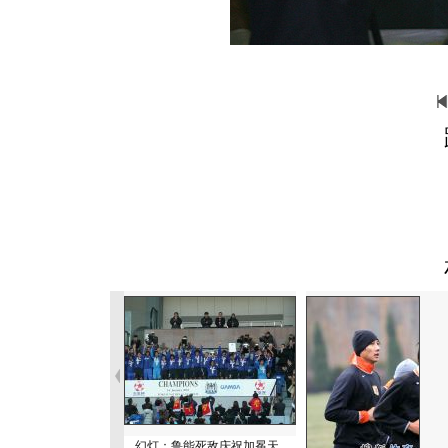
幻灯：鲁能死敌庆祝加冕天