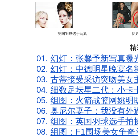
英国羽球选手写真
伊
精
01.
幻灯：张馨予新写真曝
02.
幻灯：中德明星晚宴名
03.
古蒂接受采访突吻美女主
04.
细数足坛星二代：小卡卡
05.
组图：火箭战篮网姚明
06.
奥尼尔妻子：我没有外遇
07.
组图：英国羽球选手拍
08.
组图：F1围场美女争奇