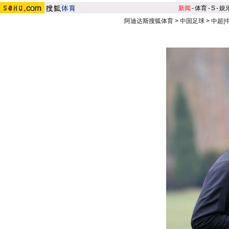
新闻
-
体育
-
S
-
娱
阿迪达斯搜狐体育
>
中国足球
>
中超|