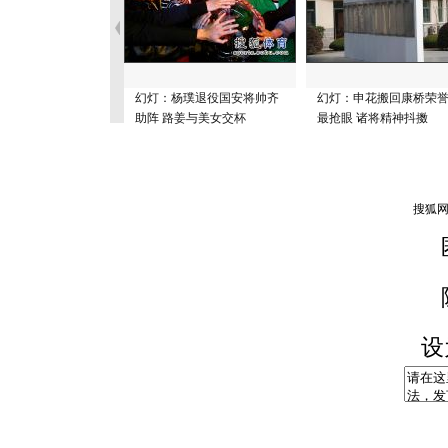
幻灯：杨璞退役国安将帅齐
幻灯：申花搬回康桥荣
助阵 路姜与美女交杯
最抢眼 诸将精神抖擞
设