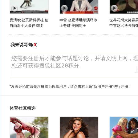
庞清/佟健莫斯科折桂 创
申雪 赵宏博继续演绎冰
世界花滑大奖赛
自由滑个人最佳成绩
上奇迹 美国封王
申雪赵宏博强势
我来说两句
(
0
)
*发表评论前请先注册成为搜狐用户，请点击右上角
“新用户注册”
进行注册！
体育社区精选