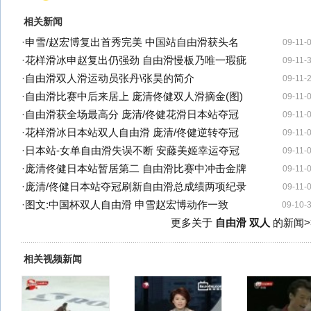
相关新闻
·
申雪/赵宏博复出首秀完美 中国站自由滑获头名
09-11-
·
花样滑冰申赵复出仍强劲 自由滑慢板乃唯一瑕疵
09-11-
·
自由滑双人滑运动员张丹\张昊的简介
09-11-
·
自由滑比赛中后来居上 庞清佟健双人滑摘金(图)
09-11-
·
自由滑获全场最高分 庞清/佟健花滑日本站夺冠
09-11-
·
花样滑冰日本站双人自由滑 庞清/佟健逆转夺冠
09-11-
·
日本站-女单自由滑失误不断 安藤美姬幸运夺冠
09-11-
·
庞清佟健日本站暂居第二 自由滑比赛中冲击金牌
09-11-
·
庞清/佟健日本站夺冠刷新自由滑总成绩两项纪录
09-11-
·
图文:中国杯双人自由滑 申雪赵宏博动作一致
09-10-
更多关于
自由滑 双人
的新闻>
相关视频新闻