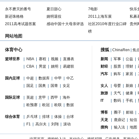
永不磨灭的番号
夏日甜心
7电影
快乐
新还珠格格
姚明退役
2011上海车展
私募
2011高考试题答案
感动中国十大母亲评选
社区2010年度行业口碑
贵州
榜
网站地图
体育中心
搜狐
|
ChinaRen
|
焦
篮球世界
|
NBA
|
赛程
|
视频
|
直播表
新闻
|
军事
|
公益
|
|
CBA
|
男篮
|
姚明
|
易建联
财经
|
股票
|
理财
|
汽车
|
购车
|
家居
|
国内足球
|
中超
|
数据库
|
中甲
|
中乙
|
国足
|
国奥
|
国青
|
女足
女人
|
母婴
|
新娘
|
旅游
|
天气
|
健康
|
国际足球
|
英超
|
意甲
|
西甲
|
海外
IT
|
数码
|
手机
|
|
欧预赛
|
欧冠
|
欧联
|
数据
博客
|
圈子
|
邮箱
|
综合体育
|
乒乓球
|
排球
|
体操
|
台球
天龙
|
鹿鼎记
|
短信
|
F1
|
高尔夫
|
刘翔
|
滚动
搜狗
|
输入法
|
地图