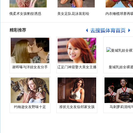
俄柔术女孩豹纹诱惑
美女足队花泳装彩绘
内衣橄榄球赛再
精彩推荐
谢晖曝与洋妞女友分手
辽足门神迎娶大美女主播
曼城乳娃全裸遮
约翰逊女友野味十足
准状元女友似邻家女孩
马刺萝莉清纯