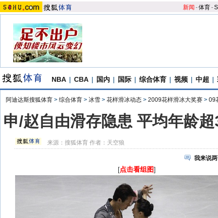
新闻
-
体育
-
S
NBA
|
CBA
|
国内
|
国际
|
综合体育
|
视频
|
中超
|
阿迪达斯搜狐体育
>
综合体育
>
冰雪
>
花样滑冰动态
>
2009花样滑冰大奖赛
>
0
申/赵自由滑存隐患 平均年龄超
来源：
搜狐体育
作者：天空狼
我来说两
[
点击看组图
]