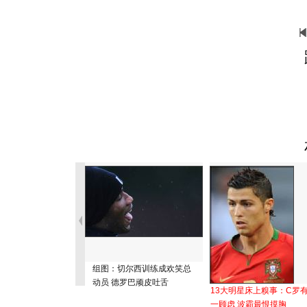
组图：切尔西训练成欢笑总
动员 德罗巴顽皮吐舌
13大明星床上糗事：C罗
一顾虑 波霸最恨摸胸