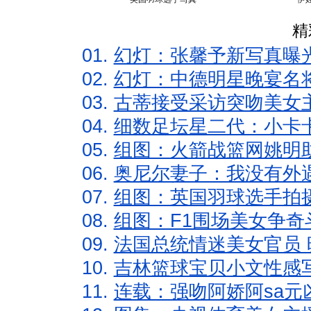
精
01.
幻灯：张馨予新写真曝
02.
幻灯：中德明星晚宴名
03.
古蒂接受采访突吻美女主
04.
细数足坛星二代：小卡卡
05.
组图：火箭战篮网姚明
06.
奥尼尔妻子：我没有外遇
07.
组图：英国羽球选手拍
08.
组图：F1围场美女争奇
09.
法国总统情迷美女官员 
10.
吉林篮球宝贝小文性感
11.
连载：强吻阿娇阿sa元