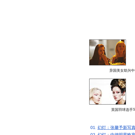
异国美女助兴中
英国羽球选手
01.
幻灯：张馨予新写真
02.
幻灯：中德明星晚宴