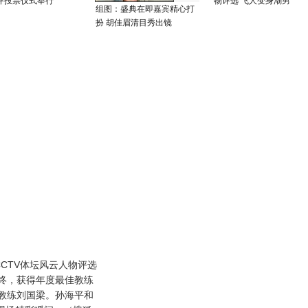
总评投票仪式举行
物评选 飞人变身潮男
组图：盛典在即嘉宾精心打
扮 胡佳眉清目秀出镜
CCTV体坛风云人物评选
终，获得年度最佳教练
教练刘国梁。孙海平和