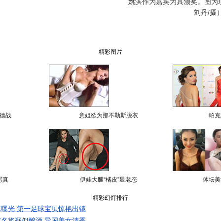
姚滨作为嘉宾为其颁奖。图为
刘丹/摄
精彩图片
德战
意姐欲为那不勒斯脱衣
帕克
写真
伊娃大腿“橘皮”显老态
体坛美
精彩幻灯排行
曝光 第一足球宝贝惊艳出镜
名将疑似醉酒 异国美女清秀