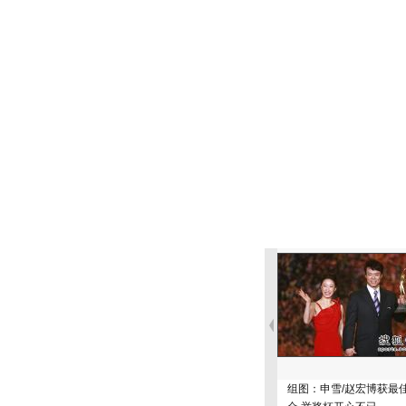
组图：申雪/赵宏博获最