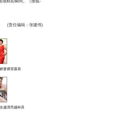
现场精彩瞬间。（搜狐-
）
(责任编辑：张建伟)
娇妻裸背露肩
女越漂亮越杯具