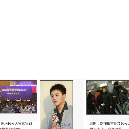
：体坛风云人物嘉宾到
组图：刘翔抵京参加风云