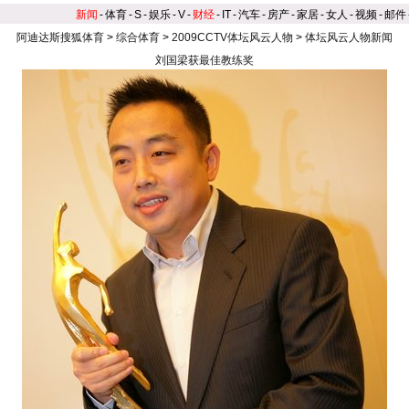
新闻
-
体育
-
S
-
娱乐
-
V
-
财经
-
IT
-
汽车
-
房产
-
家居
-
女人
-
视频
-
邮件
阿迪达斯搜狐体育
>
综合体育
>
2009CCTV体坛风云人物
>
体坛风云人物新闻
刘国梁获最佳教练奖