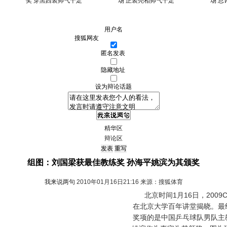
奖 穿黑西装帅气十足
场 正装亮相帅气十足
场 
用户名
匿名发表
隐藏地址
设为辩论话题
精华区
辩论区
组图：刘国梁获最佳教练奖 孙海平姚滨为其颁奖
我来说两句
2010年01月16日21:16 来源：搜狐体育
北京时间1月16日，2009
在北京大学百年讲堂揭晓。最
奖项的是中国乒乓球队男队主