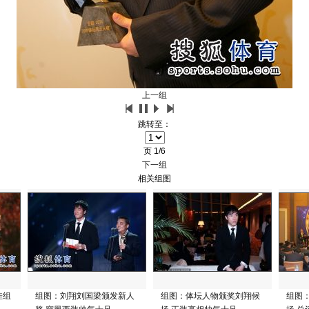
上一组
跳转至：
页
1/6
下一组
相关组图
佳组
组图：刘翔刘国梁颁发新人
组图：体坛人物颁奖刘翔候
组图