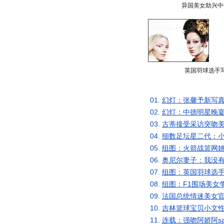
异国美女助兴中
英国羽球选手
01.
幻灯：张馨予新写真
02.
幻灯：中德明星晚宴
03.
古蒂接受采访突吻美
04.
细数足坛星二代：小
05.
组图：火箭战篮网姚
06.
奥尼尔妻子：我没有
07.
组图：英国羽球选手
08.
组图：F1围场美女
09.
法国总统情迷美女官
10.
吉林篮球宝贝小文性
11.
连载：强吻阿娇阿s