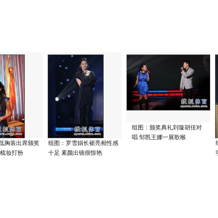
组图：颁奖典礼刘璇胡佳对
唱 邹凯王娜一展歌喉
低胸装出席颁奖
组图：罗雪娟长裙亮相性感
头梳妆打扮
十足 素颜出镜很惊艳