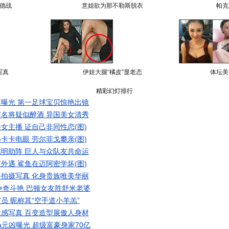
德战
意姐欲为那不勒斯脱衣
帕克
写真
伊娃大腿“橘皮”显老态
体坛美
精彩幻灯排行
曝光 第一足球宝贝惊艳出镜
名将疑似醉酒 异国美女清秀
女主播 证自己非同性恋(图)
卡卡电眼 劳尔菲戈攀亲(图)
明助阵 巨人与众队友共命运
外遇 鲨鱼在迈阿密学坏(图)
拍摄写真 化身贵族唯美华丽
争奇斗艳 巴顿女友胜舒米老婆
员 昵称其“空手道小羊羔”
感写真 百变造型展傲人身材
a元凶曝光 超级富豪身家70亿