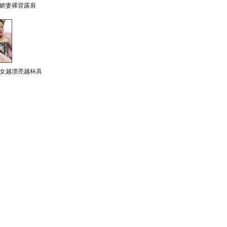
娇妻裸背露肩
女越漂亮越杯具