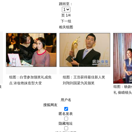
跳转至：
页
1/4
下一组
相关组图
组图：白雪参加颁奖礼成焦
组图：王浩获得最佳新人奖
点 浓妆艳抹造型大变
刘翔刘国梁为其颁奖
项
组图：杨扬
礼 偷瞄镜
用户名
匿名发表
隐藏地址