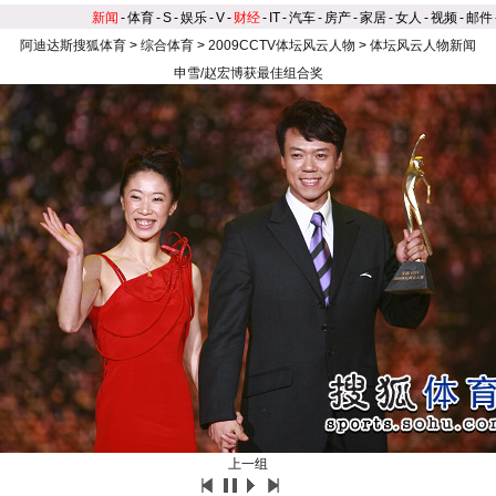
新闻
-
体育
-
S
-
娱乐
-
V
-
财经
-
IT
-
汽车
-
房产
-
家居
-
女人
-
视频
-
邮件
阿迪达斯搜狐体育
>
综合体育
>
2009CCTV体坛风云人物
>
体坛风云人物新闻
申雪/赵宏博获最佳组合奖
上一组