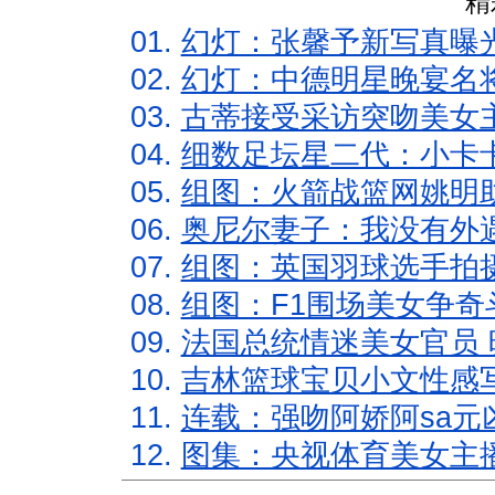
精
01.
幻灯：张馨予新写真曝
02.
幻灯：中德明星晚宴名
03.
古蒂接受采访突吻美女主
04.
细数足坛星二代：小卡卡
05.
组图：火箭战篮网姚明
06.
奥尼尔妻子：我没有外遇
07.
组图：英国羽球选手拍
08.
组图：F1围场美女争奇
09.
法国总统情迷美女官员 
10.
吉林篮球宝贝小文性感
11.
连载：强吻阿娇阿sa元
12.
图集：央视体育美女主