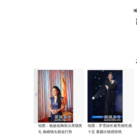
组图：杨扬低胸装出席颁奖
组图：罗雪娟长裙亮相性感
礼 偷瞄镜头梳妆打扮
十足 素颜出镜很惊艳