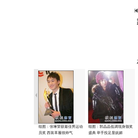
组图：张琳荣获最佳男运动
组图：郭晶晶低调现身颁奖
员奖 西装革履很帅气
盛典 举手投足显妩媚