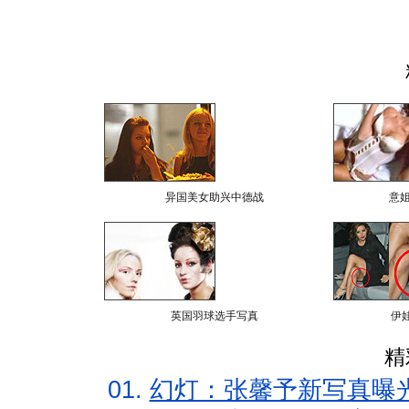
异国美女助兴中德战
意
英国羽球选手写真
伊
精
01.
幻灯：张馨予新写真曝