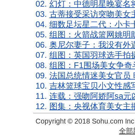
02.
幻灯：中德明星晚宴名
03.
古蒂接受采访突吻美女主
04.
细数足坛星二代：小卡卡
05.
组图：火箭战篮网姚明
06.
奥尼尔妻子：我没有外遇
07.
组图：英国羽球选手拍
08.
组图：F1围场美女争奇
09.
法国总统情迷美女官员 
10.
吉林篮球宝贝小文性感
11.
连载：强吻阿娇阿sa元
12.
图集：央视体育美女主
Copyright © 2018 Sohu.com In
全部