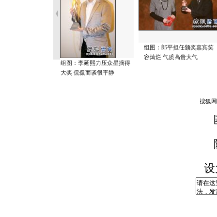
组图：郎平担任颁奖嘉宾笑
容灿烂 气质高贵大气
组图：李延熙力压众星摘得
大奖 侃侃而谈很平静
设