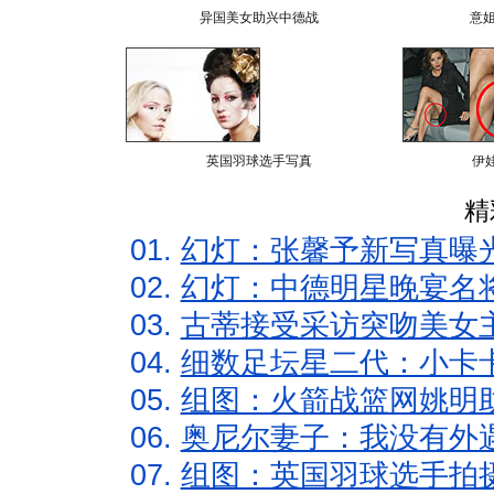
异国美女助兴中德战
意
英国羽球选手写真
伊
精
01.
幻灯：张馨予新写真曝
02.
幻灯：中德明星晚宴名
03.
古蒂接受采访突吻美女主
04.
细数足坛星二代：小卡卡
05.
组图：火箭战篮网姚明
06.
奥尼尔妻子：我没有外遇
07.
组图：英国羽球选手拍