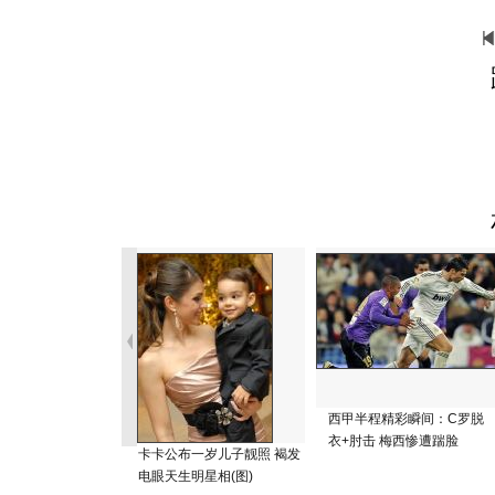
西甲半程精彩瞬间：C罗脱
衣+肘击 梅西惨遭踹脸
卡卡公布一岁儿子靓照 褐发
电眼天生明星相(图)