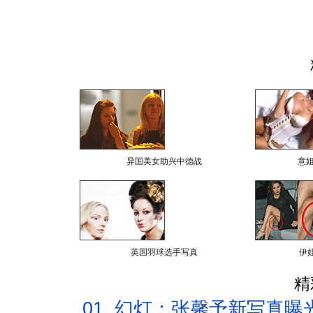
异国美女助兴中德战
意
英国羽球选手写真
伊
精
01.
幻灯：张馨予新写真曝