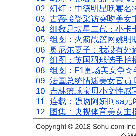
02.
幻灯：中德明星晚宴名
03.
古蒂接受采访突吻美女主
04.
细数足坛星二代：小卡卡
05.
组图：火箭战篮网姚明
06.
奥尼尔妻子：我没有外遇
07.
组图：英国羽球选手拍
08.
组图：F1围场美女争奇
09.
法国总统情迷美女官员 
10.
吉林篮球宝贝小文性感
11.
连载：强吻阿娇阿sa元
12.
图集：央视体育美女主
Copyright © 2018 Sohu.com In