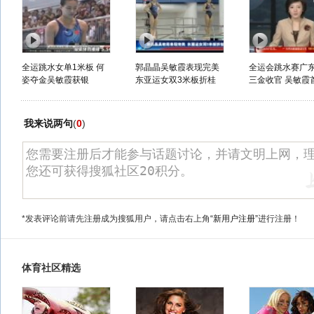
全运跳水女单1米板 何
郭晶晶吴敏霞表现完美
全运会跳水赛广
姿夺金吴敏霞获银
东亚运女双3米板折桂
三金收官 吴敏霞首
我来说两句
(
0
)
*发表评论前请先注册成为搜狐用户，请点击右上角
“新用户注册”
进行注册！
体育社区精选