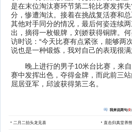
是在末位淘汰赛环节第二轮比赛发挥失常
分，惨遭淘汰。接着在挑战复活赛和总
其他对手同分的情况，最后何姿连续两次
出，摘得一枚银牌，刘娇获得铜牌。何
访时说：“今天比赛有点紧张，能够两
说也是一种锻炼，我对自己的表现很满
晚上进行的男子10米台比赛，来自
赛中发挥出色，夺得金牌，而此前三站的
屈居亚军，邱波获得第三名。
我来说两句
(
0
)
二月二抬头龙见喜
直击归真堂养