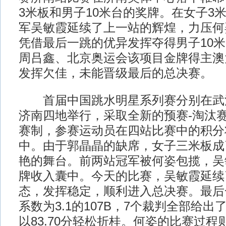
3米板和男子10米台的奖牌。在女子3
军吴敏霞延续了上一站的辉煌，力压何
凭借最后一跳的优异发挥夺得男子10
周吕鑫、北京奥运会该项目金牌得主澳
发挥欠佳，未能晋级最后的总决赛。
首届中国跳水明星系列赛分别在武
济南四地举行，采取全新的预赛-淘汰赛
赛制，参赛运动员在四站比赛中的积分
中。由于郭晶晶的缺席，女子三米板成
艳的舞台。前两站冠军被何姿包揽，吴
牌收入囊中。今天的比赛，吴敏霞延续
态，发挥稳定，顺利进入总决赛。最后
系数为3.1的107B，7个裁判全部给出
以83.70分轻松折桂。何姿的比赛过程