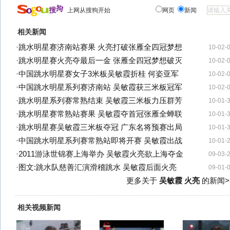
上网从搜狗开始
网页
新闻
相关新闻
·
跳水明星赛济南站赛果 火亮打破张雁全四冠梦想
10-02-
·
跳水明星赛火亮夺最后一金 张雁全四冠梦想破灭
10-02-
·
中国跳水明星赛女子3米板吴敏霞折桂 何姿亚军
10-02-
·
中国跳水明星系列赛济南站 吴敏霞获三米板冠军
10-02-
·
跳水明星系列赛常熟结束 吴敏霞三米板力压群芳
10-01-
·
跳水明星赛常熟站赛果 吴敏霞夺首冠张雁全蝉联
10-01-
·
跳水明星赛吴敏霞三米板夺冠 广东名将预赛出局
10-01-
·
中国跳水明星系列赛常熟站即将开赛 吴敏霞出战
10-01-
·
2011游泳世锦赛上海举办 吴敏霞火亮欲上海夺金
09-03-
·
图文:跳水队慈善汇演滑稽跳水 吴敏霞后面火亮
09-01-
更多关于
吴敏霞 火亮
的新闻>
相关视频新闻