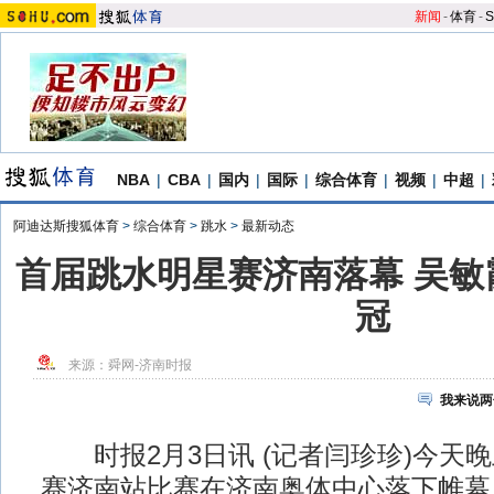
新闻
-
体育
-
S
NBA
|
CBA
|
国内
|
国际
|
综合体育
|
视频
|
中超
|
阿迪达斯搜狐体育
>
综合体育
>
跳水
>
最新动态
首届跳水明星赛济南落幕 吴敏
冠
来源：
舜网-济南时报
我来说两
时报2月3日讯 (记者闫珍珍)今天
赛济南站比赛在济南奥体中心落下帷幕