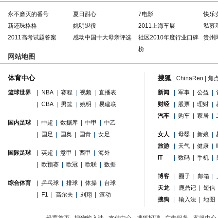
永不磨灭的番号
夏日甜心
7电影
快乐
新还珠格格
姚明退役
2011上海车展
私募
2011高考试题答案
感动中国十大母亲评选
社区2010年度行业口碑
贵州
榜
网站地图
体育中心
搜狐
|
ChinaRen
|
焦
篮球世界
|
NBA
|
赛程
|
视频
|
直播表
新闻
|
军事
|
公益
|
|
CBA
|
男篮
|
姚明
|
易建联
财经
|
股票
|
理财
|
汽车
|
购车
|
家居
|
国内足球
|
中超
|
数据库
|
中甲
|
中乙
|
国足
|
国奥
|
国青
|
女足
女人
|
母婴
|
新娘
|
旅游
|
天气
|
健康
|
国际足球
|
英超
|
意甲
|
西甲
|
海外
IT
|
数码
|
手机
|
|
欧预赛
|
欧冠
|
欧联
|
数据
博客
|
圈子
|
邮箱
|
综合体育
|
乒乓球
|
排球
|
体操
|
台球
天龙
|
鹿鼎记
|
短信
|
F1
|
高尔夫
|
刘翔
|
滚动
搜狗
|
输入法
|
地图