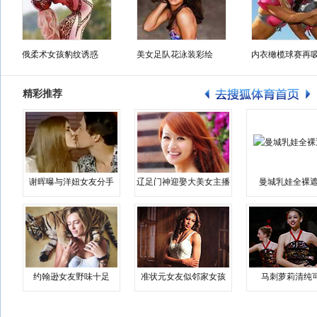
俄柔术女孩豹纹诱惑
美女足队花泳装彩绘
内衣橄榄球赛再
精彩推荐
谢晖曝与洋妞女友分手
辽足门神迎娶大美女主播
曼城乳娃全裸遮
约翰逊女友野味十足
准状元女友似邻家女孩
马刺萝莉清纯