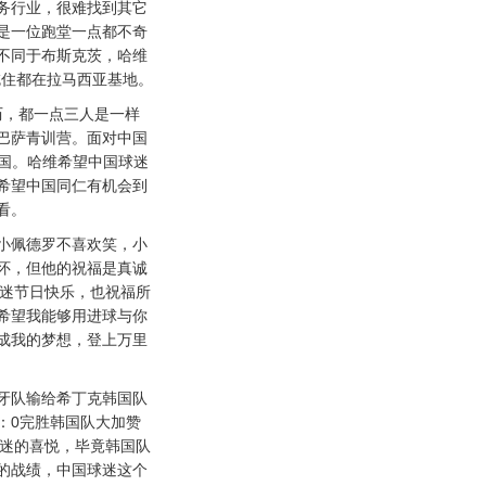
务行业，很难找到其它
是一位跑堂一点都不奇
不同于布斯克茨，哈维
吃住都在拉马西亚基地。
，都一点三人是一样
巴萨青训营。面对中国
韩国。哈维希望中国球迷
希望中国同仁有机会到
看。
佩德罗不喜欢笑，小
怀，但他的祝福是真诚
球迷节日快乐，也祝福所
希望我能够用进球与你
成我的梦想，登上万里
队输给希丁克韩国队
：0完胜韩国队大加赞
球迷的喜悦，毕竟韩国队
的战绩，中国球迷这个