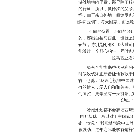
游胜地特内里费，那里除了服
的行当，所以，佩德罗的父亲
怪，由于来自外地，佩德罗也
那样“走训”，每天回家，而是
不同的位置，不同的经历
的，都出自拉马西亚，也就是
春节，特别是刚刚3：0大胜
能够过一个舒心的年，同时也
拉马西亚看
极有可能彻底替代亨利的小
时候没钱矫正牙齿让他耿耿于
的，他说：“我衷心祝福中国
有的情人，爱人们和和美美。
们同贺，更希望有一天能够完
长城。”
哈维永远都不会忘记西班牙
的那场球，所以对于中国队3
赏，他说：“我能够想象中国
很强劲。过年之际能够有这样