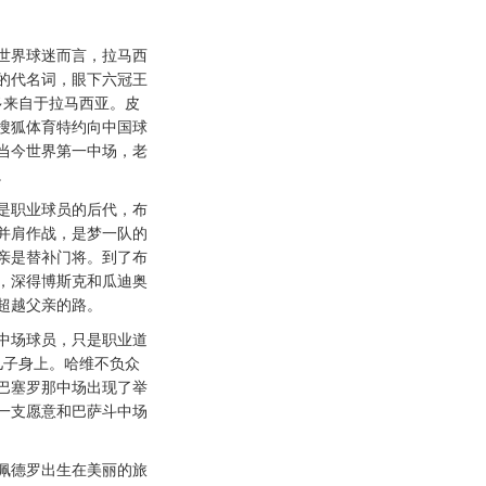
界球迷而言，拉马西
的代名词，眼下六冠王
多来自于拉马西亚。皮
搜狐体育特约向中国球
当今世界第一中场，老
。
职业球员的后代，布
并肩作战，是梦一队的
亲是替补门将。到了布
，深得博斯克和瓜迪奥
超越父亲的路。
场球员，只是职业道
儿子身上。哈维不负众
巴塞罗那中场出现了举
一支愿意和巴萨斗中场
。
德罗出生在美丽的旅