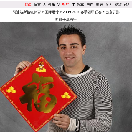
新闻
-
体育
-
S
-
娱乐
-
V
-
财经
-
IT
-
汽车
-
房产
-
家居
-
女人
-
视频
-
邮件
阿迪达斯搜狐体育
>
国际足球
>
2009-2010赛季西甲联赛
>
巴塞罗那
哈维手拿福字