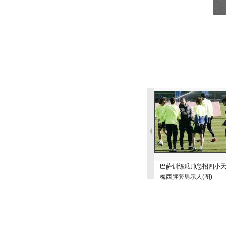
巴萨训练瓜帅急招四小
梅西脖套男示人(图)