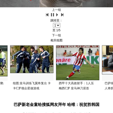
上一组
跳转至：
页
1/5
下一组
相关组图
天鹅
组图:皇马训练飞翼终复出 卡
西甲十大高效射手：1人压
巴萨
卡C罗领众星做游戏
梅西C罗 皇马神刀居首
人将扮
巴萨新老金童给搜狐网友拜年 哈维：祝贺胜韩国