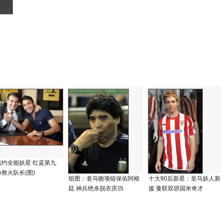
续约全能妖星 红蓝第九
救火队长(图)
组图：老马吻项链保佑阿根
十大90后新星：皇马妖人新
廷 神兵绝杀脱衣庆功
援 曼联双骄国米奇才