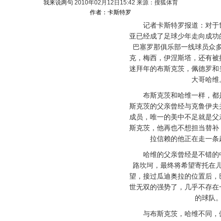
我来说两句
2010年02月12日15:42 来源：搜狐体育
作者：卡斯特罗
记者卡斯特罗报道：对于世
亚已经成了足球少年走向成功
巴塞罗那俱乐部一线球员众
克，梅西，伊涅斯塔，还有被
迷拜年的布斯克茨，佩德罗和
大哥哈维
布斯克茨和哈维一样，都是
斯克茨的父亲曾经与克鲁伊夫
成员，唯一的美中不足就是父
斯克茨，他再也不想担当替补
拉信赖的他正在走一条
哈维的父亲曾经是不错的中
路坎坷，最终将希望寄托在
望，接过瓜迪奥拉的位置后，
世无双的强势了，几乎不存在
的球队
与布斯克茨，哈维不同，佩