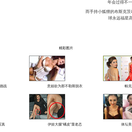
年会过得不一
而手持小狐狸的布斯克茨希
球永远福星
精彩图片
德战
意姐欲为那不勒斯脱衣
帕克
写真
伊娃大腿“橘皮”显老态
体坛美